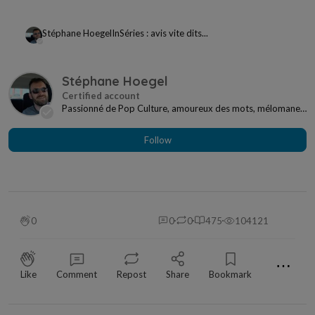
Stéphane Hoegel
In
Séries : avis vite dits...
Stéphane Hoegel
Passionné de Pop Culture, amoureux des mots, mélomane
à mes heures... Je ne me sens jamais seul si j...
Follow
0
0
0
475
104121
⋯
Like
Comment
Repost
Share
Bookmark