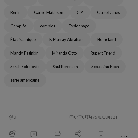
Berlin
Carrie Mathison
CIA
Claire Danes
Complôt
complot
Espionnage
État islamique
F. Murray Abraham
Homeland
Mandy Patinkin
Miranda Otto
Rupert Friend
Sarah Sokolovic
Saul Berenson
Sebastian Koch
série américaine
0
0
0
475
104121
⋯