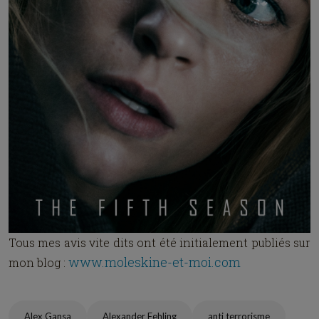
Tous mes avis vite dits ont été initialement publiés sur
www.moleskine-et-moi.com
mon blog :
Alex Gansa
Alexander Fehling
anti terrorisme