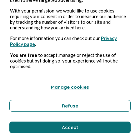
Stéphane Hoegel
With your permission, we would like to use cookies
requiring your consent in order to measure our audience
by tracking the number of visitors to our site and
understanding how you arrived here.
For more information you can check out our
Privacy
Policy page
.
You are free
to accept, manage or reject the use of
cookies but byt doing so, your experience will not be
optimised.
Feb 18, 2025
2 min read
Foundation - Saison 2
Manage cookies
Culture
Refuse
Stéphane Hoegel
Accept