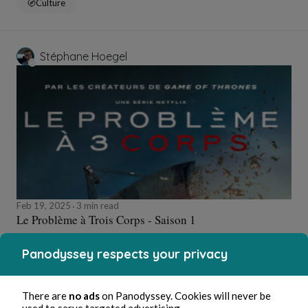
Culture
Stéphane Hoegel
Feb 19, 2025
3 min read
Le Problème à Trois Corps - Saison 1
Panodyssey respects your privacy
Culture
There are
no ads
on Panodyssey. Cookies will never be
used to serve targeted advertising.