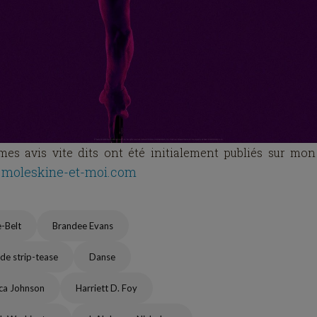
es avis vite dits ont été initialement publiés sur mon
moleskine-et-moi.com
e-Belt
Brandee Evans
 de strip-tease
Danse
ica Johnson
Harriett D. Foy