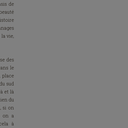
asis de
 beauté
stoire
nnages
la vie,
ose des
dans le
d place
 du sud
à et là
bien du
, si on
, on a
cela à