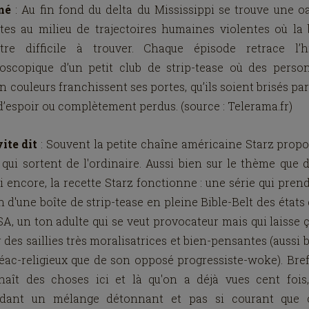
mé
: Au fin fond du delta du Mississippi se trouve une o
ttes au milieu de trajectoires humaines violentes où la
être difficile à trouver. Chaque épisode retrace l’hi
doscopique d’un petit club de strip-tease où des perso
n couleurs franchissent ses portes, qu’ils soient brisés par 
d’espoir ou complètement perdus. (source : Telerama.fr)
ite dit
: Souvent la petite chaîne américaine Starz prop
 qui sortent de l'ordinaire. Aussi bien sur le thème que 
ci encore, la recette Starz fonctionne : une série qui pren
n d'une boîte de strip-tease en pleine Bible-Belt des états
A, un ton adulte qui se veut provocateur mais qui laisse ç
 des saillies très moralisatrices et bien-pensantes (aussi 
éac-religieux que de son opposé progressiste-woke). Bref
naît des choses ici et là qu'on a déjà vues cent fois
dant un mélange détonnant et pas si courant que 