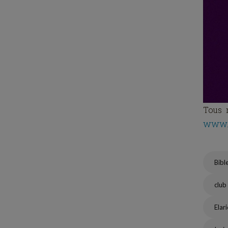
Tous m
www.
Bibl
club
Elar