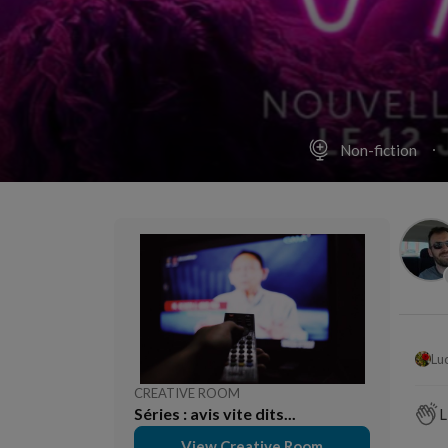
Non-fiction
Lu
CREATIVE ROOM
Séries : avis vite dits...
L
View Creative Room