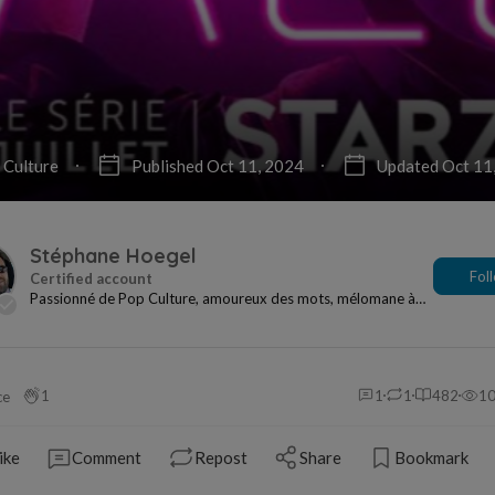
Culture
Published Oct 11, 2024
Updated Oct 11
Stéphane Hoegel
Fol
Passionné de Pop Culture, amoureux des mots, mélomane à
mes heures... Je ne me sens jamais seul si j...
1
1
1
482
1
ce
ike
Comment
Repost
Share
Bookmark