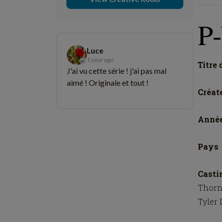
P-
Luce
1 year ago
Titre 
J'ai vu cette série ! j'ai pas mal
aimé ! Originale et tout !
Créat
Anné
Pays
Cast
Thorn
Tyler 