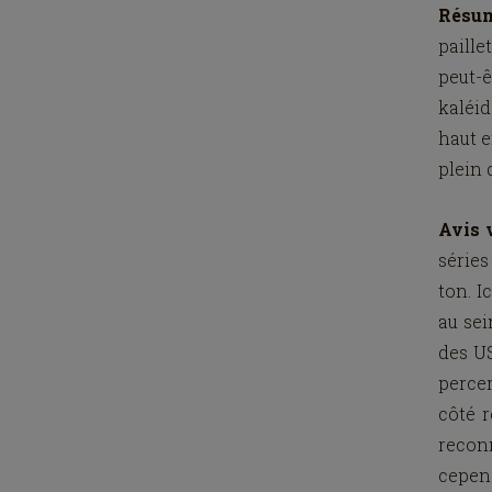
Résu
paille
peut-
kaléi
haut e
plein 
Avis v
séries
ton. I
au sei
des US
percer
côté r
recon
cepen