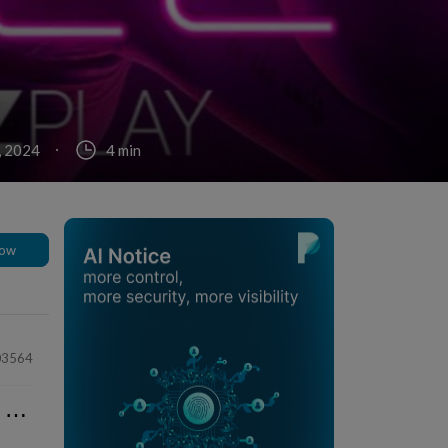
, 2024
4 min
low
03564
⋯