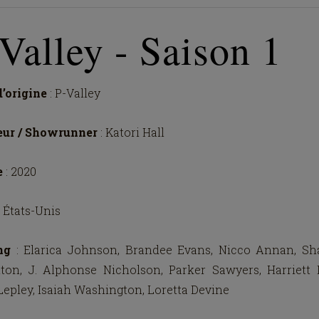
Valley - Saison 1
d’origine
: P-Valley
eur / Showrunner
: Katori Hall
e
: 2020
: États-Unis
ing
: Elarica Johnson, Brandee Evans, Nicco Annan, S
ton, J. Alphonse Nicholson, Parker Sawyers, Harriett D
Lepley, Isaiah Washington, Loretta Devine