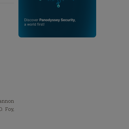
hannon
. Foy,