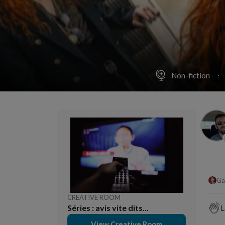
Non-fiction
Ga
CREATIVE ROOM
Séries : avis vite dits...
L
View Creative Room