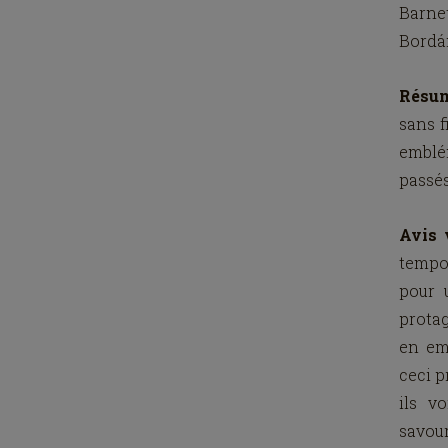
Barne
Bordá
Résu
sans f
emblé
passés
Avis 
tempor
pour 
protag
en em
ceci p
ils v
savou