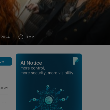
, 2024
3 min
low
04039
⋯