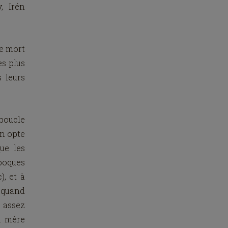
, Irén
ne mort
es plus
 leurs
boucle
on opte
ue les
époques
, et à
r quand
 assez
a mère