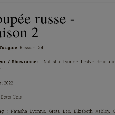
upée russe -
aison 2
d’origine
: Russian Doll
eur / Showrunner
: Natasha Lyonne, Leslye Headlan
er
e
: 2022
: États-Unis
ing
: Natasha Lyonne, Greta Lee, Elizabeth Ashley, C