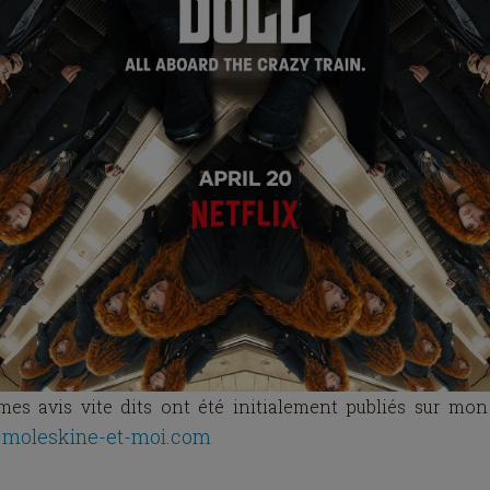
es avis vite dits ont été initialement publiés sur mon
moleskine-et-moi.com