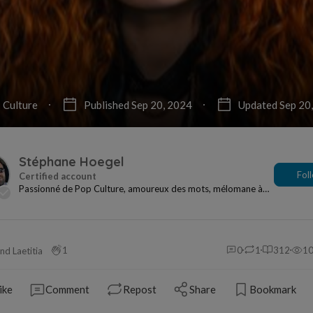
Culture
Published Sep 20, 2024
Updated Sep 20
Stéphane Hoegel
Fol
Passionné de Pop Culture, amoureux des mots, mélomane à
mes heures... Je ne me sens jamais seul si j...
1
0
1
312
1
nd Laetitia
ike
Comment
Repost
Share
Bookmark