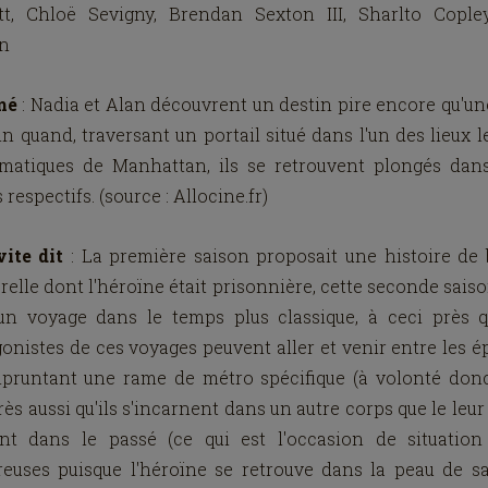
tt, Chloë Sevigny, Brendan Sexton III, Sharlto Copley
n
mé
: Nadia et Alan découvrent un destin pire encore qu'u
in quand, traversant un portail situé dans l'un des lieux l
matiques de Manhattan, ils se retrouvent plongés dans
 respectifs. (source : Allocine.fr)
vite dit
: La première saison proposait une histoire de 
elle dont l'héroïne était prisonnière, cette seconde sais
un voyage dans le temps plus classique, à ceci près q
onistes de ces voyages peuvent aller et venir entre les 
pruntant une rame de métro spécifique (à volonté donc)
rès aussi qu'ils s'incarnent dans un autre corps que le leu
ont dans le passé (ce qui est l'occasion de situation
reuses puisque l'héroïne se retrouve dans la peau de s