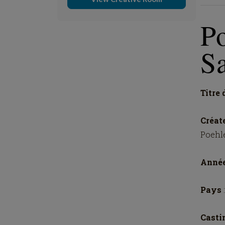
Po
S
Titre 
Créat
Poehl
Anné
Pays
Cast