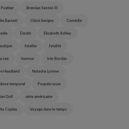
 Poehler
Brendan Sexton III
lie Barnett
Chloë Sevigny
Comédie
edie
Destin
Elizabeth Ashley
astique
fatalite
fatalité
a Lee
humour
Irén Bordán
ye Headland
Natasha Lyonne
doxe temporel
Poupée russe
ian Doll
série américaine
lto Copley
Voyage dans le temps