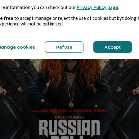
re information you can check out our
Privacy Policy page
.
e free
to accept, manage or reject the use of cookies but byt doing 
xperience will not be optimised.
anage cookies
Refuse
Accept