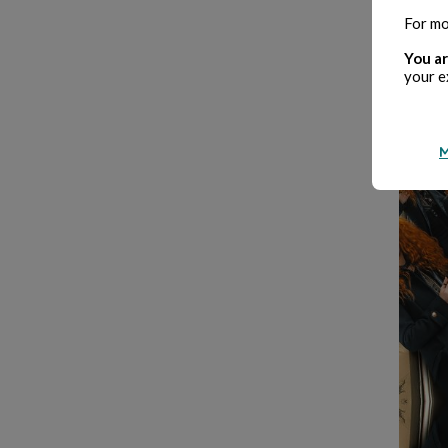
For mo
You ar
your e
M