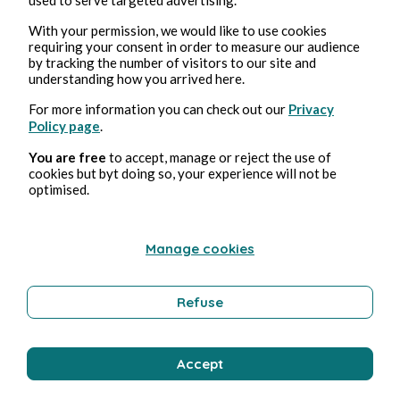
With your permission, we would like to use cookies
requiring your consent in order to measure our audience
by tracking the number of visitors to our site and
Stéphane Hoegel
understanding how you arrived here.
For more information you can check out our
Privacy
Policy page
.
You are free
to accept, manage or reject the use of
cookies but byt doing so, your experience will not be
optimised.
Manage cookies
Feb 12, 2025
2 min read
Shining Vale - Saison 1
Refuse
Culture
Accept
Stéphane Hoegel