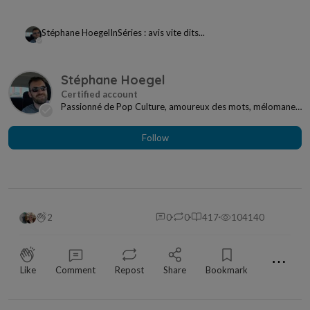
Stéphane Hoegel
In
Séries : avis vite dits...
Stéphane Hoegel
Passionné de Pop Culture, amoureux des mots, mélomane
à mes heures... Je ne me sens jamais seul si j...
Follow
2
0
0
417
104140
⋯
Like
Comment
Repost
Share
Bookmark