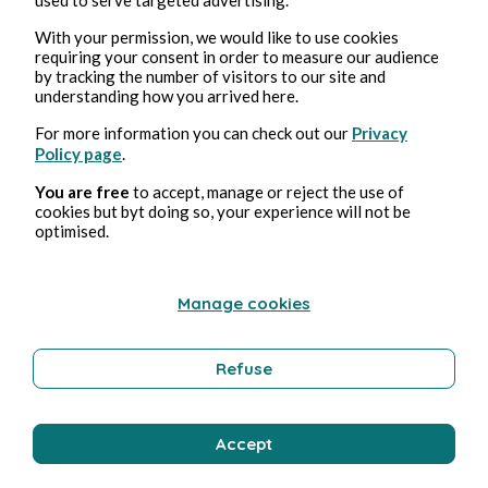
Feb 25, 2025
4 min read
Echo - Mini-série
With your permission, we would like to use cookies
requiring your consent in order to measure our audience
by tracking the number of visitors to our site and
Culture
understanding how you arrived here.
For more information you can check out our
Privacy
Policy page
.
Stéphane Hoegel
You are free
to accept, manage or reject the use of
cookies but byt doing so, your experience will not be
optimised.
Manage cookies
Refuse
Feb 19, 2025
3 min read
Le Problème à Trois Corps - Saison 1
Accept