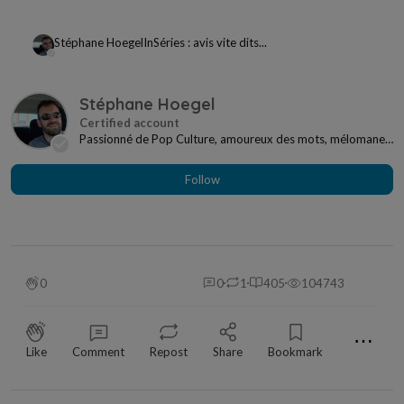
Stéphane Hoegel
In
Séries : avis vite dits...
Stéphane Hoegel
Passionné de Pop Culture, amoureux des mots, mélomane
à mes heures... Je ne me sens jamais seul si j...
Follow
0
0
1
405
104743
⋯
Like
Comment
Repost
Share
Bookmark