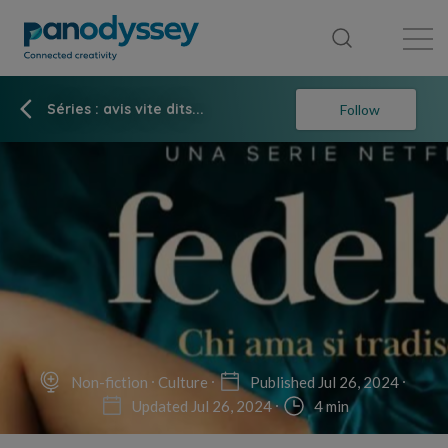
Library
News feed
Publication
Séries : avis vite dits...
Follow
Non-fiction
Culture
Published Jul 26, 2024
Updated Jul 26, 2024
4 min