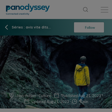
Library
News feed
Publication
Séries : avis vite dits...
Follow
Non-fiction
Culture
Published Aug 21, 2023
Updated Aug 21, 2023
3 min