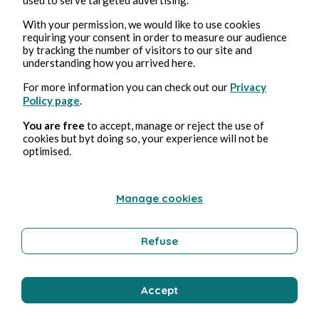
Feb 19, 2025
3 min read
Le Problème à Trois Corps - Saison 1
With your permission, we would like to use cookies
requiring your consent in order to measure our audience
by tracking the number of visitors to our site and
understanding how you arrived here.
Culture
For more information you can check out our
Privacy
Policy page
.
Stéphane Hoegel
You are free
to accept, manage or reject the use of
cookies but byt doing so, your experience will not be
optimised.
Manage cookies
Refuse
Feb 18, 2025
2 min read
Foundation - Saison 2
Accept