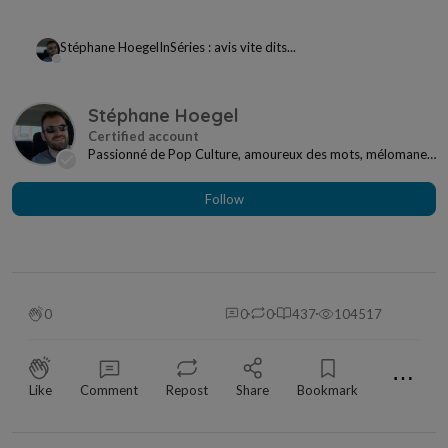
Stéphane Hoegel
In
Séries : avis vite dits...
Stéphane Hoegel
Passionné de Pop Culture, amoureux des mots, mélomane
à mes heures... Je ne me sens jamais seul si j...
Follow
0
0
0
437
104517
⋯
Like
Comment
Repost
Share
Bookmark