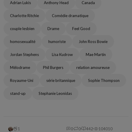
Adrian Lukis
Anthony Head
Canada
Charlotte Ritchie
Comédie dramatique
couple lesbien
Drame
Feel Good
homosexualité
humoriste
John Ross Bowie
Jordan Stephens
Lisa Kudrow
Mae Martin
Mélodrame
Phil Burgers
relation amoureuse
Royaume-Uni
série britannique
Sophie Thompson
stand-up
Stephanie Leonidas
1
0
0
442
104010