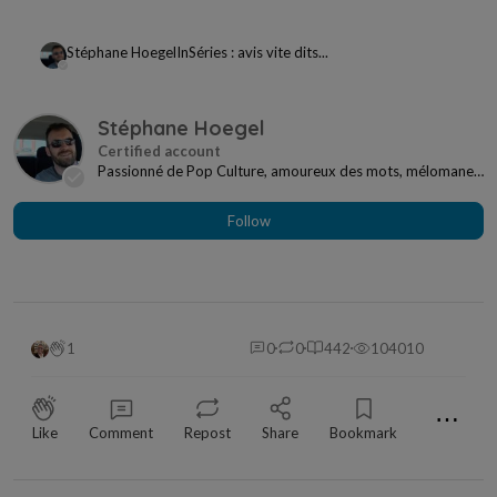
Stéphane Hoegel
In
Séries : avis vite dits...
Stéphane Hoegel
Passionné de Pop Culture, amoureux des mots, mélomane
à mes heures... Je ne me sens jamais seul si j...
Follow
1
0
0
442
104010
⋯
Like
Comment
Repost
Share
Bookmark