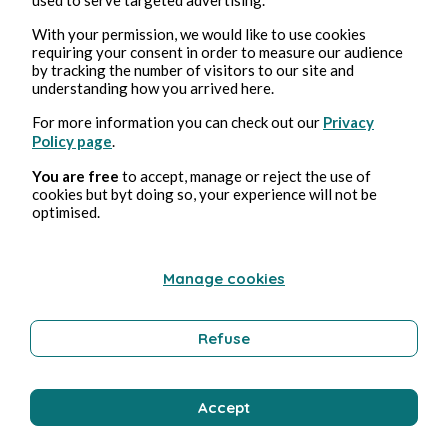
With your permission, we would like to use cookies
requiring your consent in order to measure our audience
Stéphane Hoegel
by tracking the number of visitors to our site and
understanding how you arrived here.
For more information you can check out our
Privacy
Policy page
.
You are free
to accept, manage or reject the use of
cookies but byt doing so, your experience will not be
optimised.
Feb 18, 2025
2 min read
Manage cookies
Foundation - Saison 2
Refuse
Culture
Accept
Stéphane Hoegel