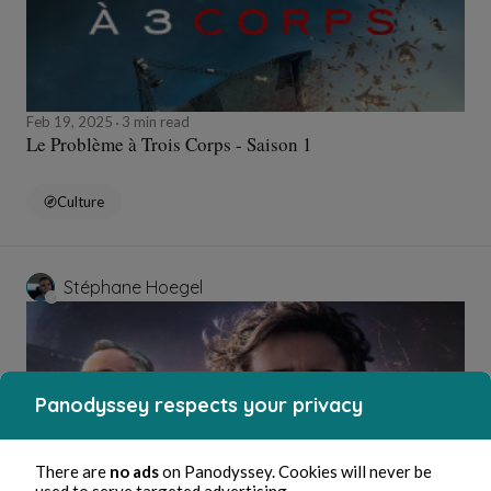
Feb 19, 2025
3 min read
Le Problème à Trois Corps - Saison 1
Culture
Stéphane Hoegel
Panodyssey respects your privacy
There are
no ads
on Panodyssey. Cookies will never be
used to serve targeted advertising.