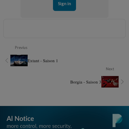
Sign in
Previus
Extant - Saison 1
Next
Borgia - Saison 3