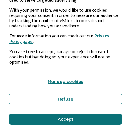
Feb 18, 2025
2 min read
With your permission, we would like to use cookies
Foundation - Saison 2
requiring your consent in order to measure our audience
by tracking the number of visitors to our site and
understanding how you arrived here.
Culture
For more information you can check out our
Privacy
Policy page
.
You are free
to accept, manage or reject the use of
Stéphane Hoegel
cookies but byt doing so, your experience will not be
optimised.
Manage cookies
Refuse
Feb 12, 2025
2 min read
Accept
Shining Vale - Saison 1