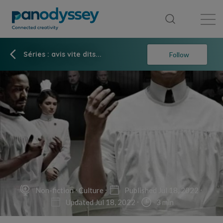
Library
News feed
Publication
Séries : avis vite dits...
Follow
Non-fiction
Culture
Published Jul 18, 2022
Updated Jul 18, 2022
3 min