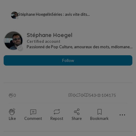
Stéphane Hoegel
In
Séries : avis vite dits...
Stéphane Hoegel
Passionné de Pop Culture, amoureux des mots, mélomane
à mes heures... Je ne me sens jamais seul si j...
Follow
0
0
0
543
104175
⋯
Like
Comment
Repost
Share
Bookmark