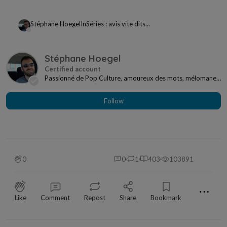
Stéphane Hoegel
In
Séries : avis vite dits...
Stéphane Hoegel
Passionné de Pop Culture, amoureux des mots, mélomane
à mes heures... Je ne me sens jamais seul si j...
Follow
0
0
1
403
103891
⋯
Like
Comment
Repost
Share
Bookmark