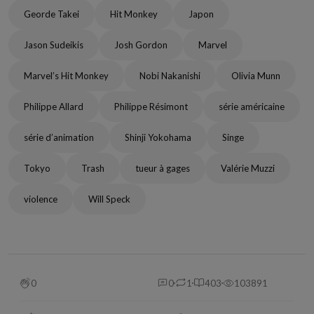
Georde Takei
Hit Monkey
Japon
Jason Sudeikis
Josh Gordon
Marvel
Marvel’s Hit Monkey
Nobi Nakanishi
Olivia Munn
Philippe Allard
Philippe Résimont
série américaine
série d’animation
Shinji Yokohama
Singe
Tokyo
Trash
tueur à gages
Valérie Muzzi
violence
Will Speck
0
0
1
403
103891