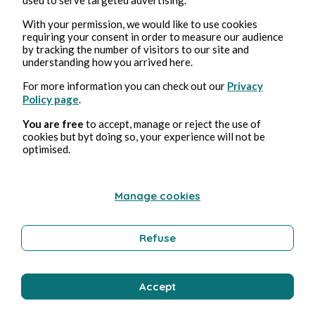
Stéphane Hoegel
With your permission, we would like to use cookies
requiring your consent in order to measure our audience
by tracking the number of visitors to our site and
understanding how you arrived here.
For more information you can check out our
Privacy
Policy page
.
You are free
to accept, manage or reject the use of
cookies but byt doing so, your experience will not be
optimised.
Feb 18, 2025
2 min read
Foundation - Saison 2
Manage cookies
Culture
Refuse
Stéphane Hoegel
Accept