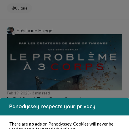
Culture
Stéphane Hoegel
Feb 19, 2025
3 min read
Le Problème à Trois Corps - Saison 1
Panodyssey respects your privacy
Culture
There are
no ads
on Panodyssey. Cookies will never be
used to serve targeted advertising.