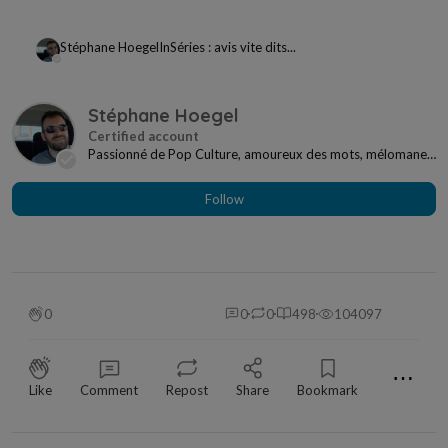
Stéphane Hoegel
In
Séries : avis vite dits...
Stéphane Hoegel
Passionné de Pop Culture, amoureux des mots, mélomane
à mes heures... Je ne me sens jamais seul si j...
Follow
0
0
0
498
104097
⋯
Like
Comment
Repost
Share
Bookmark