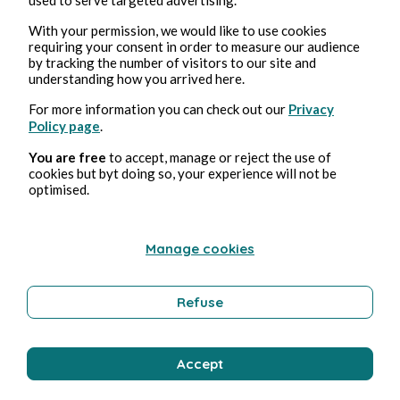
With your permission, we would like to use cookies
Culture
requiring your consent in order to measure our audience
by tracking the number of visitors to our site and
understanding how you arrived here.
For more information you can check out our
Privacy
Stéphane Hoegel
Policy page
.
You are free
to accept, manage or reject the use of
cookies but byt doing so, your experience will not be
optimised.
Manage cookies
Refuse
Feb 12, 2025
2 min read
Shining Vale - Saison 1
Accept
Culture