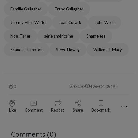
Famille Gallagher
Frank Gallagher
Jeremy Allen White
Joan Cusack
John Wells
Noel Fisher
série américaine
Shameless
Shanola Hampton
Steve Howey
William H. Macy
0
0
0
496
105192
⋯
Like
Comment
Repost
Share
Bookmark
Comments (
0
)