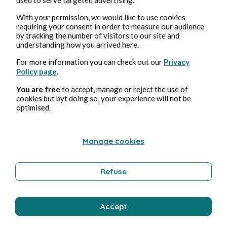
With your permission, we would like to use cookies
requiring your consent in order to measure our audience
by tracking the number of visitors to our site and
understanding how you arrived here.
For more information you can check out our
Privacy
Policy page
.
You are free
to accept, manage or reject the use of
cookies but byt doing so, your experience will not be
Feb 19, 2025
3 min read
optimised.
Le Problème à Trois Corps - Saison 1
Culture
Manage cookies
Refuse
Stéphane Hoegel
Accept