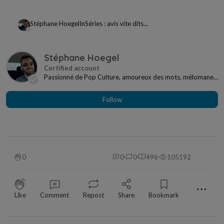
Stéphane Hoegel
In
Séries : avis vite dits...
Stéphane Hoegel
Passionné de Pop Culture, amoureux des mots, mélomane
à mes heures... Je ne me sens jamais seul si j...
Follow
0
0
0
496
105192
⋯
Like
Comment
Repost
Share
Bookmark