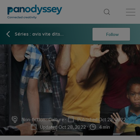
Library
News feed
Publication
Séries : avis vite dits...
Follow
Non-fiction
Culture
Published Oct 28, 2022
Updated Oct 28, 2022
4 min