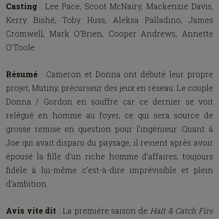
Casting
: Lee Pace, Scoot McNairy, Mackenzie Davis,
Kerry Bishé, Toby Huss, Aleksa Palladino, James
Cromwell, Mark O’Brien, Cooper Andrews, Annette
O’Toole
Résumé
: Cameron et Donna ont débuté leur propre
projet, Mutiny, précurseur des jeux en réseau. Le couple
Donna / Gordon en souffre car ce dernier se voit
relégué en homme au foyer, ce qui sera source de
grosse remise en question pour l’ingénieur. Quant à
Joe qui avait disparu du paysage, il revient après avoir
épousé la fille d’un riche homme d’affaires, toujours
fidèle à lui-même c’est-à-dire imprévisible et plein
d’ambition.
Avis vite dit
: La première saison de
H
alt
& C
atch
F
ire