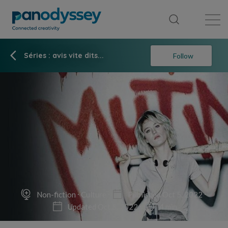
Library
News feed
Publication
Séries : avis vite dits...
Follow
Non-fiction
Culture
Published Oct 5, 2022
Updated Oct 5, 2022
4 min