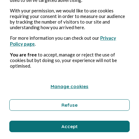
With your permission, we would like to use cookies
Feb 25, 2025
4 min read
requiring your consent in order to measure our audience
Echo - Mini-série
by tracking the number of visitors to our site and
understanding how you arrived here.
Culture
For more information you can check out our
Privacy
Policy page
.
You are free
to accept, manage or reject the use of
Stéphane Hoegel
cookies but byt doing so, your experience will not be
optimised.
Manage cookies
Refuse
Feb 19, 2025
3 min read
Accept
Le Problème à Trois Corps - Saison 1