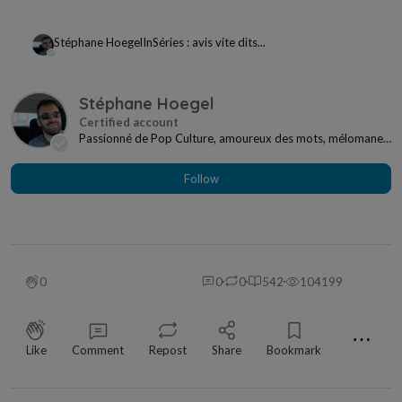
Stéphane Hoegel
In
Séries : avis vite dits...
Stéphane Hoegel
Passionné de Pop Culture, amoureux des mots, mélomane
à mes heures... Je ne me sens jamais seul si j...
Follow
0
0
0
542
104199
⋯
Like
Comment
Repost
Share
Bookmark