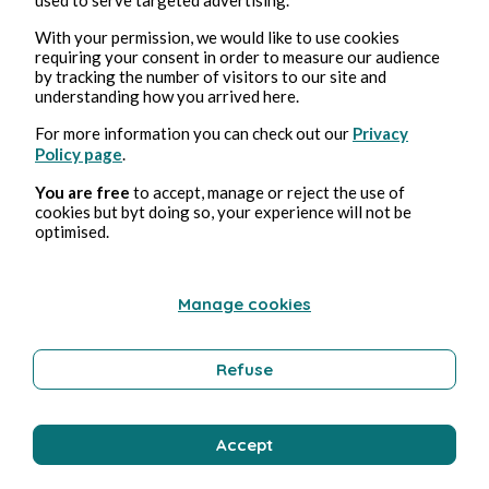
With your permission, we would like to use cookies
requiring your consent in order to measure our audience
by tracking the number of visitors to our site and
understanding how you arrived here.
Feb 18, 2025
2 min read
For more information you can check out our
Privacy
Foundation - Saison 2
Policy page
.
You are free
to accept, manage or reject the use of
Culture
cookies but byt doing so, your experience will not be
optimised.
Stéphane Hoegel
Manage cookies
Refuse
Accept