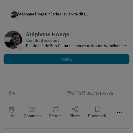
Stéphane Hoegel
In
Séries : avis vite dits...
Stéphane Hoegel
Passionné de Pop Culture, amoureux des mots, mélomane
à mes heures... Je ne me sens jamais seul si j...
Follow
0
0
1
322
103992
⋯
Like
Comment
Repost
Share
Bookmark