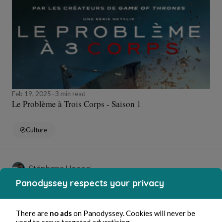
Feb 19, 2025
3 min read
Le Problème à Trois Corps - Saison 1
Culture
Stéphane Hoegel
Panodyssey respects your privacy
There are
no ads
on Panodyssey. Cookies will never be
used to serve targeted advertising.