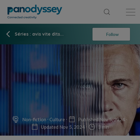
Library
News feed
Publication
Séries : avis vite dits...
Follow
Non-fiction
Culture
Published Nov 5, 2024
Updated Nov 5, 2024
3 min