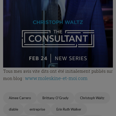
Tous mes avis vite dits ont été initialement publiés sur
www.moleskine-et-moi.com
mon blog :
Aimee Carrero
Brittany O’Grady
Christoph Waltz
diable
entreprise
Erin Ruth Walker