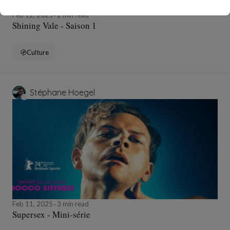
Feb 12, 2025
2 min read
Shining Vale - Saison 1
Culture
Stéphane Hoegel
Feb 11, 2025
3 min read
Supersex - Mini-série