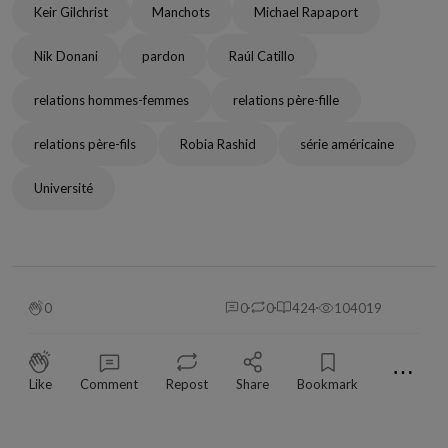
Keir Gilchrist
Manchots
Michael Rapaport
Nik Donani
pardon
Raúl Catillo
relations hommes-femmes
relations père-fille
relations père-fils
Robia Rashid
série américaine
Université
0
0
0
424
104019
⋯
Like
Comment
Repost
Share
Bookmark