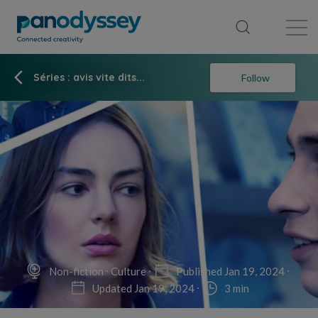
Library
News feed
Publication
Séries : avis vite dits...
Follow
Non-fiction
Culture
Published Jan 19, 2024
Updated Jan 19, 2024
3 min