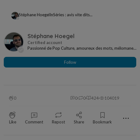
Stéphane Hoegel
In
Séries : avis vite dits...
Stéphane Hoegel
Passionné de Pop Culture, amoureux des mots, mélomane
à mes heures... Je ne me sens jamais seul si j...
Follow
0
0
0
424
104019
⋯
Like
Comment
Repost
Share
Bookmark