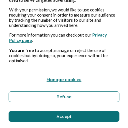
With your permission, we would like to use cookies
requiring your consent in order to measure our audience
by tracking the number of visitors to our site and
understanding how you arrived here.
For more information you can check out our
Privacy
Policy page
.
Feb 18, 2025
2 min read
Foundation - Saison 2
You are free
to accept, manage or reject the use of
cookies but byt doing so, your experience will not be
optimised.
Culture
Manage cookies
Stéphane Hoegel
Refuse
Accept