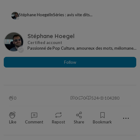
Stéphane Hoegel
In
Séries : avis vite dits...
Stéphane Hoegel
Passionné de Pop Culture, amoureux des mots, mélomane
à mes heures... Je ne me sens jamais seul si j...
Follow
0
0
0
524
104280
⋯
Like
Comment
Repost
Share
Bookmark