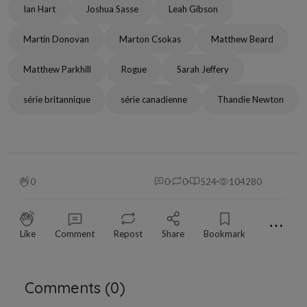
Ian Hart
Joshua Sasse
Leah Gibson
Martin Donovan
Marton Csokas
Matthew Beard
Matthew Parkhill
Rogue
Sarah Jeffery
série britannique
série canadienne
Thandie Newton
0
0
0
524
104280
⋯
Like
Comment
Repost
Share
Bookmark
Comments (
0
)