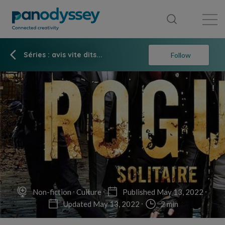
Library
News feed
Publication
Séries : avis vite dits...
Follow
Non-fiction
Culture
Published May 13, 2022
Updated May 13, 2022
2 min