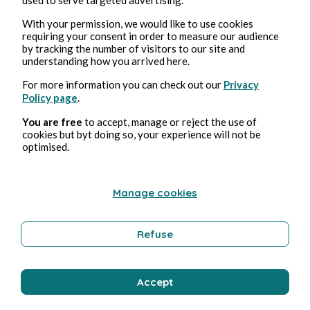
Feb 12, 2025
2 min read
With your permission, we would like to use cookies
Shining Vale - Saison 1
requiring your consent in order to measure our audience
by tracking the number of visitors to our site and
understanding how you arrived here.
Culture
For more information you can check out our
Privacy
Policy page
.
Stéphane Hoegel
You are free
to accept, manage or reject the use of
cookies but byt doing so, your experience will not be
optimised.
Manage cookies
Refuse
Feb 11, 2025
3 min read
Accept
Supersex - Mini-série