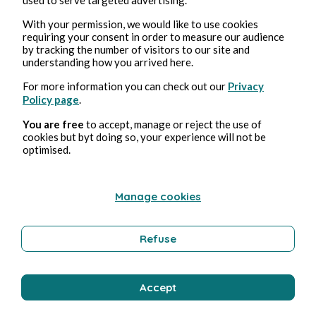
Culture
With your permission, we would like to use cookies
requiring your consent in order to measure our audience
by tracking the number of visitors to our site and
Stéphane Hoegel
understanding how you arrived here.
For more information you can check out our
Privacy
Policy page
.
You are free
to accept, manage or reject the use of
cookies but byt doing so, your experience will not be
optimised.
Manage cookies
Mar 4, 2025
3 min read
Fallout - Saison 1
Refuse
Culture
Accept
Stéphane Hoegel