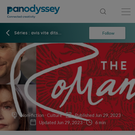
Library
News feed
Publication
Séries : avis vite dits...
Follow
Non-fiction
Culture
Published Jun 29, 2023
Updated Jun 29, 2023
6 min