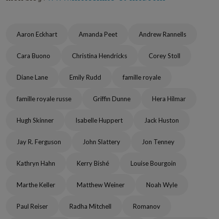
Aaron Eckhart
Amanda Peet
Andrew Rannells
Cara Buono
Christina Hendricks
Corey Stoll
Diane Lane
Emily Rudd
famille royale
famille royale russe
Griffin Dunne
Hera Hilmar
Hugh Skinner
Isabelle Huppert
Jack Huston
Jay R. Ferguson
John Slattery
Jon Tenney
Kathryn Hahn
Kerry Bishé
Louise Bourgoin
Marthe Keller
Matthew Weiner
Noah Wyle
Paul Reiser
Radha Mitchell
Romanov