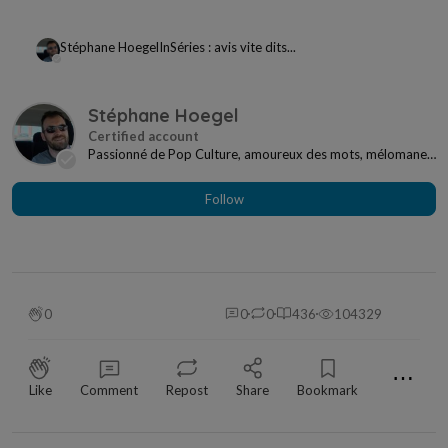
Stéphane Hoegel
In
Séries : avis vite dits...
Stéphane Hoegel
Passionné de Pop Culture, amoureux des mots, mélomane
à mes heures... Je ne me sens jamais seul si j...
Follow
0
0
0
436
104329
⋯
Like
Comment
Repost
Share
Bookmark