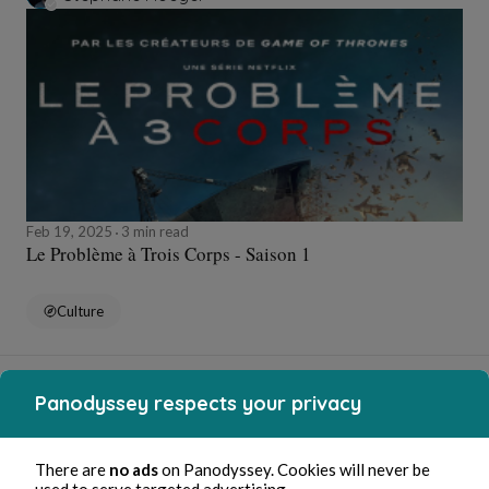
Feb 19, 2025
3 min read
Le Problème à Trois Corps - Saison 1
Culture
Stéphane Hoegel
Panodyssey respects your privacy
There are
no ads
on Panodyssey. Cookies will never be
used to serve targeted advertising.