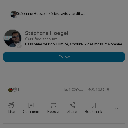
Stéphane Hoegel
In
Séries : avis vite dits...
Stéphane Hoegel
Passionné de Pop Culture, amoureux des mots, mélomane
à mes heures... Je ne me sens jamais seul si j...
Follow
1
1
0
415
103948
⋯
Like
Comment
Repost
Share
Bookmark