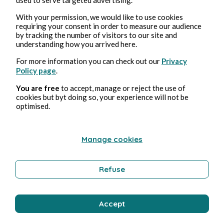
With your permission, we would like to use cookies
requiring your consent in order to measure our audience
by tracking the number of visitors to our site and
understanding how you arrived here.
For more information you can check out our
Privacy
Feb 18, 2025
2 min read
Policy page
.
Foundation - Saison 2
You are free
to accept, manage or reject the use of
cookies but byt doing so, your experience will not be
Culture
optimised.
Manage cookies
Stéphane Hoegel
Refuse
Accept