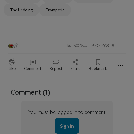
The Undoing
Tromperie
1
1
0
415
103948
⋯
Like
Comment
Repost
Share
Bookmark
Comment (
1
)
You must be logged in to comment
Sign in