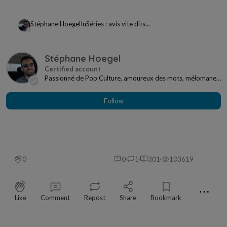
Stéphane Hoegel
In
Séries : avis vite dits...
Stéphane Hoegel
Passionné de Pop Culture, amoureux des mots, mélomane
à mes heures... Je ne me sens jamais seul si j...
Follow
0
0
1
301
103619
⋯
Like
Comment
Repost
Share
Bookmark