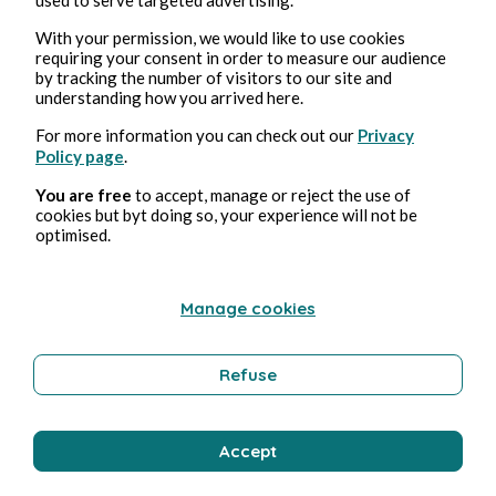
With your permission, we would like to use cookies
requiring your consent in order to measure our audience
by tracking the number of visitors to our site and
understanding how you arrived here.
For more information you can check out our
Privacy
Policy page
.
You are free
to accept, manage or reject the use of
Feb 18, 2025
2 min read
cookies but byt doing so, your experience will not be
Foundation - Saison 2
optimised.
Culture
Manage cookies
Refuse
Stéphane Hoegel
Accept