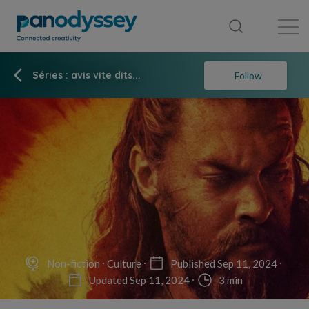
Library
News feed
Publication
Séries : avis vite dits...
Follow
Non-fiction
Culture
Published Sep 11, 2024
Updated Sep 11, 2024
3 min