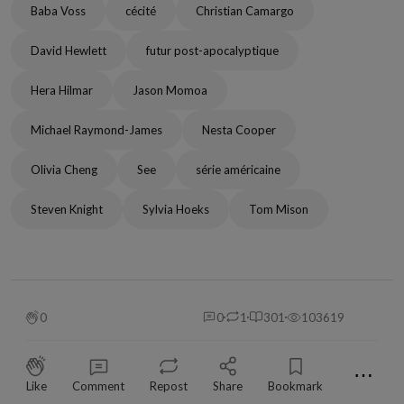
Baba Voss
cécité
Christian Camargo
David Hewlett
futur post-apocalyptique
Hera Hilmar
Jason Momoa
Michael Raymond-James
Nesta Cooper
Olivia Cheng
See
série américaine
Steven Knight
Sylvia Hoeks
Tom Mison
0
0
1
301
103619
⋯
Like
Comment
Repost
Share
Bookmark