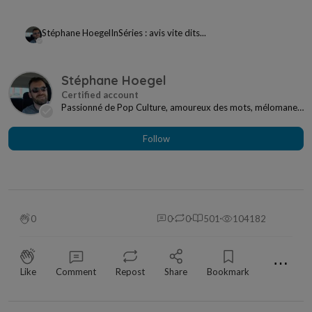
Stéphane Hoegel
In
Séries : avis vite dits...
Stéphane Hoegel
Passionné de Pop Culture, amoureux des mots, mélomane
à mes heures... Je ne me sens jamais seul si j...
Follow
0
0
0
501
104182
⋯
Like
Comment
Repost
Share
Bookmark