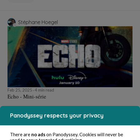
Stéphane Hoegel
Feb 25, 2025
4 min read
Echo - Mini-série
Culture
Panodyssey respects your privacy
There are
no ads
on Panodyssey. Cookies will never be
Stéphane Hoegel
used to serve targeted advertising.