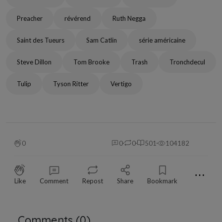
Preacher
révérend
Ruth Negga
Saint des Tueurs
Sam Catlin
série américaine
Steve Dillon
Tom Brooke
Trash
Tronchdecul
Tulip
Tyson Ritter
Vertigo
0
0
0
501
104182
⋯
Like
Comment
Repost
Share
Bookmark
Comments (
0
)