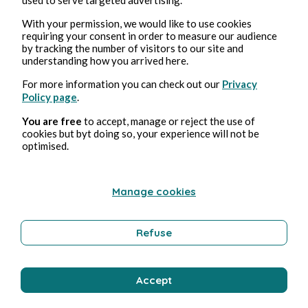
With your permission, we would like to use cookies
requiring your consent in order to measure our audience
by tracking the number of visitors to our site and
understanding how you arrived here.
For more information you can check out our
Privacy
Policy page
.
You are free
to accept, manage or reject the use of
cookies but byt doing so, your experience will not be
Feb 19, 2025
3 min read
optimised.
Le Problème à Trois Corps - Saison 1
Manage cookies
Culture
Refuse
Stéphane Hoegel
Accept