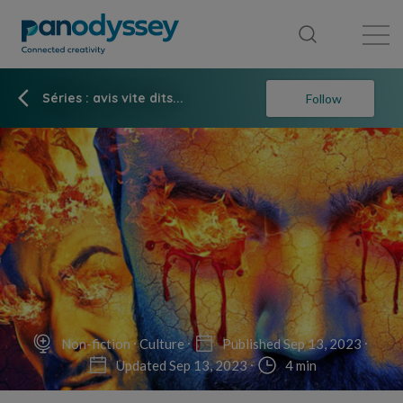
Library
News feed
Publication
Séries : avis vite dits...
Follow
Non-fiction
Culture
Published Sep 13, 2023
Updated Sep 13, 2023
4 min