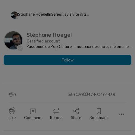
Stéphane Hoegel
In
Séries : avis vite dits...
Stéphane Hoegel
Passionné de Pop Culture, amoureux des mots, mélomane
à mes heures... Je ne me sens jamais seul si j...
Follow
0
0
0
474
104468
⋯
Like
Comment
Repost
Share
Bookmark