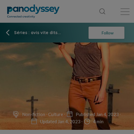
Library
News feed
Publication
Séries : avis vite dits...
Follow
Non-fiction
Culture
Published Jan 4, 2023
Updated Jan 4, 2023
4 min