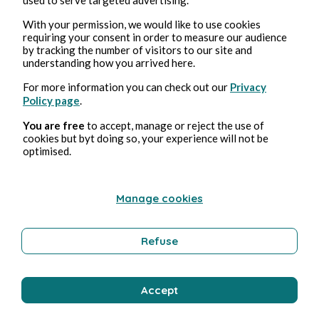
With your permission, we would like to use cookies
requiring your consent in order to measure our audience
by tracking the number of visitors to our site and
understanding how you arrived here.
Feb 19, 2025
3 min read
For more information you can check out our
Privacy
Le Problème à Trois Corps - Saison 1
Policy page
.
You are free
to accept, manage or reject the use of
Culture
cookies but byt doing so, your experience will not be
optimised.
Stéphane Hoegel
Manage cookies
Refuse
Accept