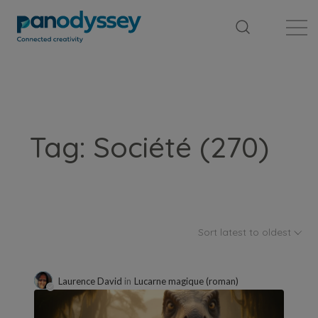
Library
News feed
Publication
Tag: Société (270)
Sort latest to oldest
Laurence David
in
Lucarne magique (roman)