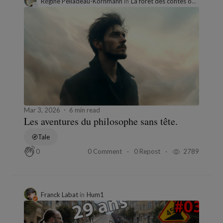
Régine Pelladeau-Kornmann
in
La forêt des contes oubliés
Mar 3, 2026
6 min read
Les aventures du philosophe sans tête.
Tale
0 Comment
0 Repost
2789
0
Franck Labat
in
Hum1