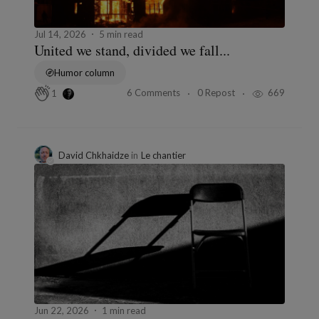
Jul 14, 2026
5 min read
United we stand, divided we fall...
Humor column
6 Comments
0 Repost
669
1
David Chkhaidze
in
Le chantier
Jun 22, 2026
1 min read