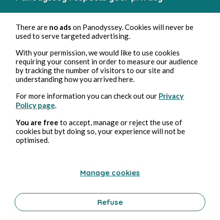
There are
no ads
on Panodyssey. Cookies will never be
used to serve targeted advertising.
Apr 9, 2026
7 min read
Pour une vision constructive de l'avenir
With your permission, we would like to use cookies
requiring your consent in order to measure our audience
Environment
by tracking the number of visitors to our site and
0 Comment
1 Repost
713
understanding how you arrived here.
0
For more information you can check out our
Privacy
Policy page
.
Thierry Curty
in
Je n'en pense pas moins
You are free
to accept, manage or reject the use of
cookies but byt doing so, your experience will not be
optimised.
Manage cookies
Refuse