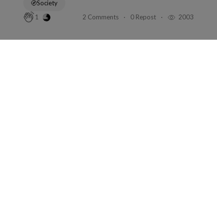
Society
2 Comments
0 Repost
2003
1
Amelie Rollet
in
Bla bla
Feb 15, 2026
3 min read
Le deuil de soi
Humor column
0 Comment
0 Repost
454
0