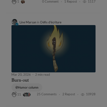
0 Comment
1 Repost
1117
1
Line Marsan
in
Défis d'écriture
Mar 20, 2026
2 min read
Burn-out
Humor column
25 Comments
2 Repost
10928
11