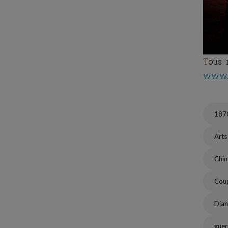
Tous m
www.
187
Arts
Chi
Coup
Dia
guer