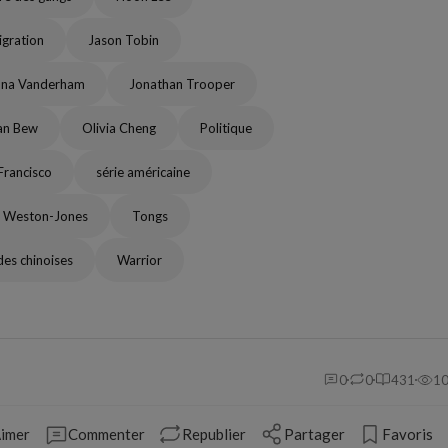
gration
Jason Tobin
nna Vanderham
Jonathan Trooper
an Bew
Olivia Cheng
Politique
Francisco
série américaine
 Weston-Jones
Tongs
des chinoises
Warrior
0
0
431
1
imer
Commenter
Republier
Partager
Favoris