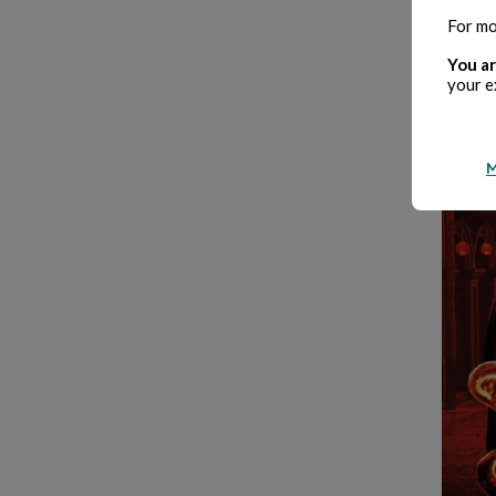
For mo
You ar
your e
M