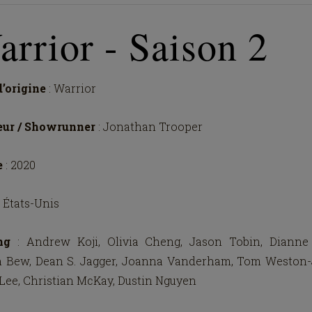
rrior - Saison 2
d’origine
: Warrior
eur / Showrunner
: Jonathan Trooper
e
: 2020
: États-Unis
ing
: Andrew Koji, Olivia Cheng, Jason Tobin, Dianne
n Bew, Dean S. Jagger, Joanna Vanderham, Tom Weston-
Lee, Christian McKay, Dustin Nguyen