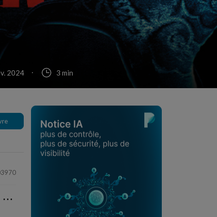
nv. 2024
3 min
vre
03970
⋯