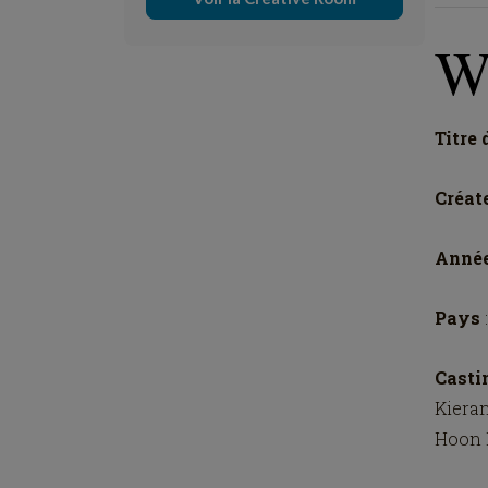
Wa
Titre 
Créat
Anné
Pays
Cast
Kiera
Hoon 