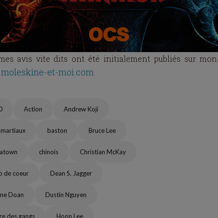
es avis vite dits ont été initialement publiés sur mon
moleskine-et-moi.com
0
Action
Andrew Koji
 martiaux
baston
Bruce Lee
natown
chinois
Christian McKay
 de coeur
Dean S. Jagger
nne Doan
Dustin Nguyen
re des gangs
Hoon Lee