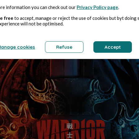
re information you can check out our
Privacy Policy page
.
e free
to accept, manage or reject the use of cookies but byt doing 
xperience will not be optimised.
anage cookies
Refuse
Accept