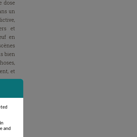
ne dose
ans un
ictive,
ers et
euf en
 scènes
is bien
choses,
ent, et
eted
in
te and