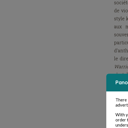
sociét
de vi
style 
aux m
souve
partic
d'ant
le dir
Warri
c'est 
Pano
There
advert
With y
order 
unders