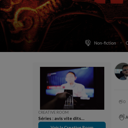
Non-fiction
C
0
CREATIVE ROOM
A
Séries : avis vite dits...
Voir la Creative Room