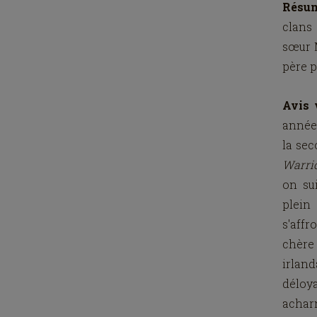
Résu
clans
sœur M
père p
Avis 
année
la sec
Warri
on sui
plein
s'affr
chère
irland
déloy
achar