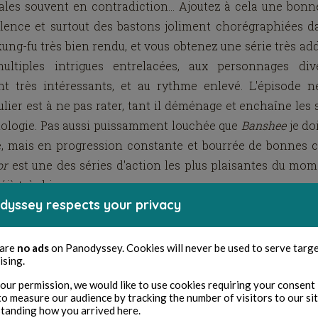
ales souvent en contradiction... Ajoutez à cela une bon
olence et surtout des bastons joliment chorégraphiées d
kung-fu très bien rendu, et vous obtenez une série très add
ultiples intrigues entrelacées, aux personnages div
nt très intéressants, et au rythme enlevé. L'épisode n
ulier est à ne pas rater, tant il déménage et enchaîne les
hologie. Pas aussi puissamment louchée que
Banshee
je do
e, mais en progression constante et bourrée de bonnes 
or
est une des séries d'action les plus plaisantes du mom
déjà très bien comme ça.
dyssey respects your privacy
 are
no ads
on Panodyssey. Cookies will never be used to serve targ
ising.
our permission, we would like to use cookies requiring your consent 
to measure our audience by tracking the number of visitors to our si
tanding how you arrived here.