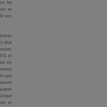
tre les
sur sa
 de son
rnières
ci déjà
runner,
870, et
ises en
voient
rès peu
’œuvre
 jugent
itique
ues et