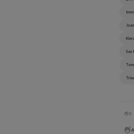
Immi
Joa
Kier
San 
Tom
Tria
0
A