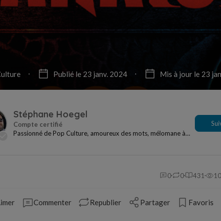
ulture
Publié le 23 janv. 2024
Mis à jour le 23 ja
Stéphane Hoegel
Sui
Passionné de Pop Culture, amoureux des mots, mélomane à
mes heures... Je ne me sens jamais seul si j...
0
0
431
1
imer
Commenter
Republier
Partager
Favoris