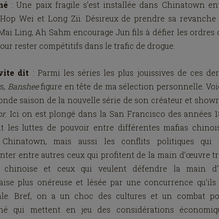
mé
: Une paix fragile s’est installée dans Chinatown en
 Hop Wei et Long Zii. Désireux de prendre sa revanche 
ai Ling, Ah Sahm encourage Jun fils à défier les ordres
our rester compétitifs dans le trafic de drogue.
vite dit
: Parmi les séries les plus jouissives de ces de
s,
Banshee
figure en tête de ma sélection personnelle. Voi
onde saison de la nouvelle série de son créateur et show
or
. Ici on est plongé dans la San Francisco des années 1
t les luttes de pouvoir entre différentes mafias chino
 Chinatown, mais aussi les conflits politiques qui 
onter entre autres ceux qui profitent de la main d’œuvre t
 chinoise et ceux qui veulent défendre la main d
aise plus onéreuse et lésée par une concurrence qu'ils
ale. Bref, on a un choc des cultures et un combat pol
né qui mettent en jeu des considérations économiq