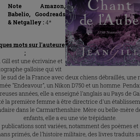
Note Amazon,
Babelio, Goodreads
& Netgalley :
4*
ques mots sur l'auteure
:
 Gill est une écrivaine et
ographe galloise qui vit
 le sud de la France avec deux chiens débraillés, une 
ée "Endeavour", un Nikon D750 et un homme. Penda
euses années, elle a enseigné l'anglais au Pays de Gal
té la première femme à être directrice d'un établisse
daire dans le Carmarthenshire. Mère ou belle-mère d
enfants, elle a eu une vie trépidante.
 publications sont variées, notamment des poèmes et
ns primés, de l'histoire militaire, des livres traduits s