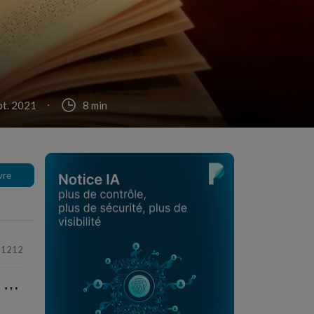
pt. 2021
8 min
vre
11212
⋯