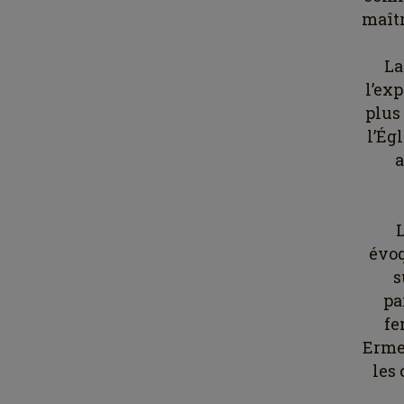
maîtr
La
l’ex
plus
l’Ég
a
L
évoq
s
pa
fe
Ermen
les