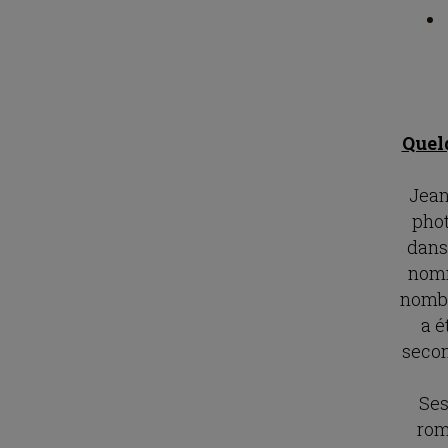
Quel
Jean
phot
dans
nomm
nombr
a é
secon
Ses
roma