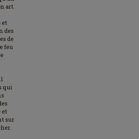
n art.
 et
n des
es de
e feu
ne
ll
s qui
ns
des
 et
nt sur
her.