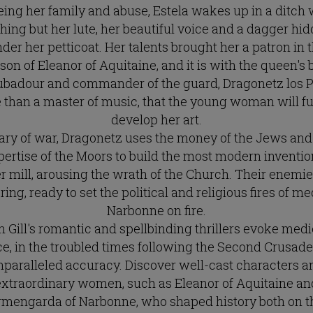
eing her family and abuse, Estela wakes up in a ditch 
hing but her lute, her beautiful voice and a dagger hi
der her petticoat. Her talents brought her a patron in 
son of Eleanor of Aquitaine, and it is with the queen's 
ubadour and commander of the guard, Dragonetz los P
 than a master of music, that the young woman will fu
develop her art.
ry of war, Dragonetz uses the money of the Jews and
ertise of the Moors to build the most modern inventio
r mill, arousing the wrath of the Church. Their enemie
ing, ready to set the political and religious fires of m
Narbonne on fire.
n Gill's romantic and spellbinding thrillers evoke medi
e, in the troubled times following the Second Crusade
nparalleled accuracy. Discover well-cast characters a
extraordinary women, such as Eleanor of Aquitaine an
rmengarda of Narbonne, who shaped history both on t