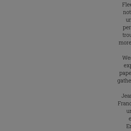
Fle
not
un
per
tro
more
Wea
exp
pape
gather
Jea
Franc
u
E