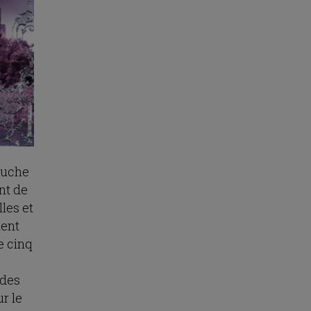
ruche
nt de
les et
ment
e cinq
 des
ur le