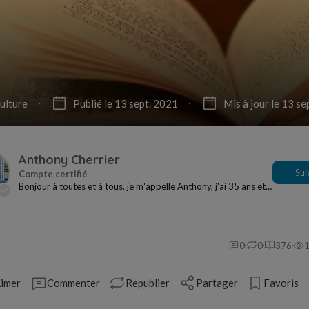
ulture
Publié le 13 sept. 2021
Mis à jour le 13 se
Anthony Cherrier
Sui
Bonjour à toutes et à tous, je m'appelle Anthony, j'ai 35 ans et
je suis un fan de lecture en tous g...
0
0
376
imer
Commenter
Republier
Partager
Favoris