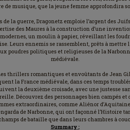
e de musique, que la jeune femme approfondira so
s de la guerre, Dragonetz emploie l’argent des Juifs
pertise des Maures à la construction d’une inventio
 modernes, un moulin à papier, réveillant les foudr
lise. Leurs ennemis se rassemblent, prêts à mettre l
ux poudres politiques et religieuses de la Narbon
médiévale.
es thrillers romantiques et envoûtants de Jean Gi
uent la France médiévale, dans ces temps troublé
uivent la deuxième croisade, avec une justesse sa
reille. Découvrez des personnages bien campés et 
mmes extraordinaires, comme Aliénor d’Aquitaine
garda de Narbonne, qui ont façonné l’Histoire ta
 champs de bataille que dans leurs chambres à couc
Summary :