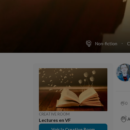
Non-fiction
C
0
CREATIVE ROOM
A
Lectures en VF
Voir la Creative Room