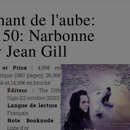
ant de l'aube:
150: Narbonne
 Jean Gill
 or Price :
4,99€ en
ique (380 pages); 26,36€
ié et 14,99€ en broché
Éditeur ‏ :
‎
The 13th
Sign (12 octobre 2020)
Langue de lecture :
Français
Note Booknode :
Liste d'or