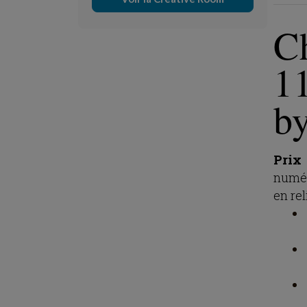
Ch
1
by
Prix
numér
en rel