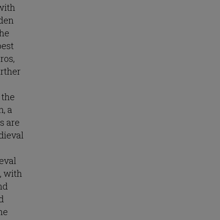
with
dden
the
best
ros,
rther
 the
n, a
s are
edieval
eval
, with
nd
d
he