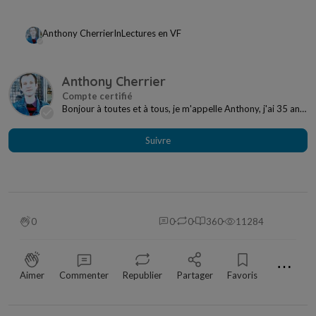
Anthony Cherrier
In
Lectures en VF
Anthony Cherrier
Bonjour à toutes et à tous, je m'appelle Anthony, j'ai 35 ans
et je suis un fan de lecture en tous g...
Suivre
0
0
0
360
11284
⋯
Aimer
Commenter
Republier
Partager
Favoris