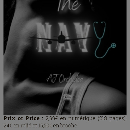
Prix or Price :
2,99€ en numérique (218 pages);
24€ en relié et 15,50€ en broché