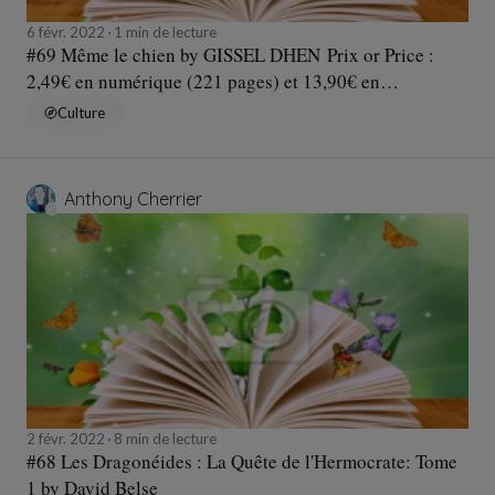
6 févr. 2022
1 min de lecture
#69 Même le chien by GISSEL DHEN Prix or Price :
2,49€ en numérique (221 pages) et 13,90€ en
brochéÉditeur ‏ : ‎ Librinova (28 septembre 2021)Langue
Culture
‏ : ‎ FrançaisNote Bo
Anthony Cherrier
2 févr. 2022
8 min de lecture
#68 Les Dragonéides : La Quête de l'Hermocrate: Tome
1 by David Belse