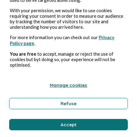
With your permission, we would like to use cookies
Culture
requiring your consent in order to measure our audience
by tracking the number of visitors to our site and
understanding how you arrived here.
Anthony Cherrier
For more information you can check out our
Privacy
Policy page
.
You are free
to accept, manage or reject the use of
cookies but byt doing so, your experience will not be
optimised.
Manage cookies
27 févr. 2022
8 min de lecture
Refuse
#84 Aime-moi ! by Marie-Paule Dunant
Accept
Culture