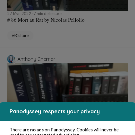
27 févr. 2022
7 min de lecture
# 86 Mort au Rat by Nicolas Pellolio
Culture
Anthony Cherrier
Panodyssey respects your privacy
27 févr. 2022
5 min de lecture
There are
no ads
on Panodyssey. Cookies will never be
#85 Hunter : Aux origines du mal by Sweet Pearl Girl
used to serve targeted advertising.