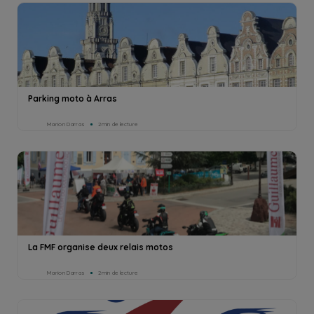
Parking moto à Arras
Marion Darras
2min de lecture
La FMF organise deux relais motos
Marion Darras
2min de lecture