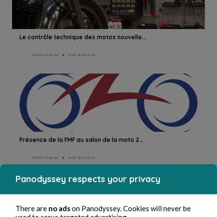
Le contrôle technique des motos nouvelle...
Marion Darras
3min de lecture
Présence de la FMF au salon de la moto 2...
Marion Darras
2min de lecture
Panodyssey respects your privacy
There are
no ads
on Panodyssey. Cookies will never be
used to serve targeted advertising.