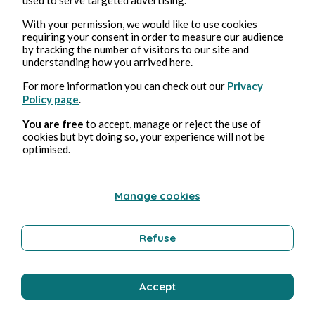
With your permission, we would like to use cookies
requiring your consent in order to measure our audience
Supercross Championnat de France
by tracking the number of visitors to our site and
understanding how you arrived here.
Marion Darras
4min de lecture
For more information you can check out our
Privacy
Policy page
.
You are free
to accept, manage or reject the use of
cookies but byt doing so, your experience will not be
optimised.
Stage SX avec Valentin Teillet
Manage cookies
Marion Darras
1min de lecture
Refuse
Accept