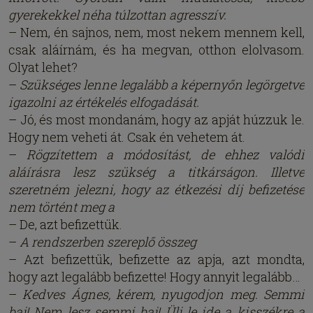
gyerekekkel néha túlzottan agresszív.
– Nem, én sajnos, nem, most nekem mennem kell,
csak aláírnám, és ha megvan, otthon elolvasom.
Olyat lehet?
–
Szükséges lenne legalább a képernyőn legörgetve
igazolni az értékelés elfogadását.
– Jó, és most mondanám, hogy az apját húzzuk le.
Hogy nem veheti át. Csak én vehetem át.
–
Rögzítettem a módosítást, de ehhez valódi
aláírásra lesz szükség a titkárságon. Illetve
szeretném jelezni, hogy az étkezési díj befizetése
nem történt meg a
– De, azt befizettük.
–
A rendszerben szereplő összeg
– Azt befizettük, befizette az apja, azt mondta,
hogy azt legalább befizette! Hogy annyit legalább…
–
Kedves Ágnes, kérem, nyugodjon meg. Semmi
baj! Nem lesz semmi baj! Ülj le ide a kisszékre a