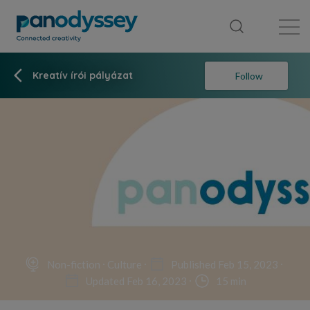
Library
News feed
Publication
Kreatív írói pályázat
Follow
Non-fiction
Culture
Published Feb 15, 2023
Updated Feb 16, 2023
15 min