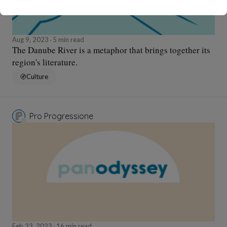
Aug 9, 2023
5 min read
The Danube River is a metaphor that brings together its
region's literature.
Culture
Pro Progressione
Feb 23, 2023
16 min read