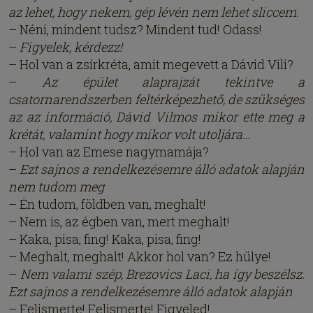
az lehet, hogy nekem, gép lévén nem lehet sliccem.
– Néni, mindent tudsz? Mindent tud! Odass!
–
Figyelek, kérdezz!
– Hol van a zsírkréta, amit megevett a Dávid Vili?
–
Az épület alaprajzát tekintve a
csatornarendszerben feltérképezhető, de szükséges
az az információ, Dávid Vilmos mikor ette meg a
krétát, valamint hogy mikor volt utoljára…
– Hol van az Emese nagymamája?
–
Ezt sajnos a rendelkezésemre álló adatok alapján
nem tudom meg
– Én tudom, földben van, meghalt!
– Nem is, az égben van, mert meghalt!
– Kaka, pisa, fing! Kaka, pisa, fing!
– Meghalt, meghalt! Akkor hol van? Ez hülye!
–
Nem valami szép, Brezovics Laci, ha így beszélsz.
Ezt sajnos a rendelkezésemre álló adatok alapján
– Felismerte! Felismerte! Figyeled!