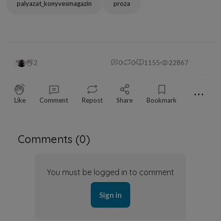
palyazat_konyvesmagazin
proza
2
0
0
1155
22867
⋯
Like
Comment
Repost
Share
Bookmark
Comments (
0
)
You must be logged in to comment
Sign in