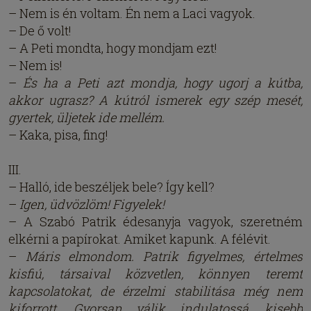
– Nem is én voltam. Én nem a Laci vagyok.
– De ő volt!
– A Peti mondta, hogy mondjam ezt!
– Nem is!
–
És ha a Peti azt mondja, hogy ugorj a kútba,
akkor ugrasz? A kútról ismerek egy szép mesét,
gyertek, üljetek ide mellém.
– Kaka, pisa, fing!
III.
– Halló, ide beszéljek bele? Így kell?
–
Igen, üdvözlöm! Figyelek!
– A Szabó Patrik édesanyja vagyok, szeretném
elkérni a papírokat. Amiket kapunk. A félévit.
–
Máris elmondom. Patrik figyelmes, értelmes
kisfiú, társaival közvetlen, könnyen teremt
kapcsolatokat, de érzelmi stabilitása még nem
kiforrott. Gyorsan válik indulatossá, kisebb