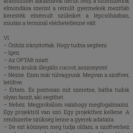
áramszünet alkalmával derült fény, a szomszédok
elmondása szerint a rémült gyermekek mezítláb
keresték elnémult szüleiket a lépcsőházban,
miután a terminál elérhetetlenné vált.
VI.
– Önhöz irányítottak. Hogy tudna segíteni.
– Igen.
– Az OPTÁR miatt.
– Nem árulok illegális cuccot, asszonyom!
– Nézze. Ezen már túlvagyunk. Megvan a szoftver,
letöltve.
– Értem. És pontosan mit szeretne, hátha tudok
olyan faszit, aki segíthet.
– Nehéz. Megpróbálom valahogy megfogalmazni.
Egy projektről van szó. Egy projekthez kellene. A
rendszerbe szükség lenne a gyerek adataira.
– De ezt könnyen meg tudja oldani, a szoftverhez