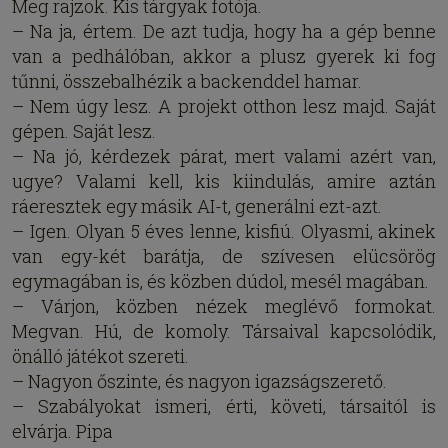
Meg rajzok. Kis tárgyak fotója.
– Na ja, értem. De azt tudja, hogy ha a gép benne
van a pedhálóban, akkor a plusz gyerek ki fog
tűnni, összebalhézik a backenddel hamar.
– Nem úgy lesz. A projekt otthon lesz majd. Saját
gépen. Saját lesz.
– Na jó, kérdezek párat, mert valami azért van,
ugye? Valami kell, kis kiindulás, amire aztán
ráeresztek egy másik AI-t, generálni ezt-azt.
– Igen. Olyan 5 éves lenne, kisfiú. Olyasmi, akinek
van egy-két barátja, de szívesen elücsörög
egymagában is, és közben dúdol, mesél magában.
– Várjon, közben nézek meglévő formokat.
Megvan. Hú, de komoly. Társaival kapcsolódik,
önálló játékot szereti.
– Nagyon őszinte, és nagyon igazságszerető.
– Szabályokat ismeri, érti, követi, társaitól is
elvárja. Pipa