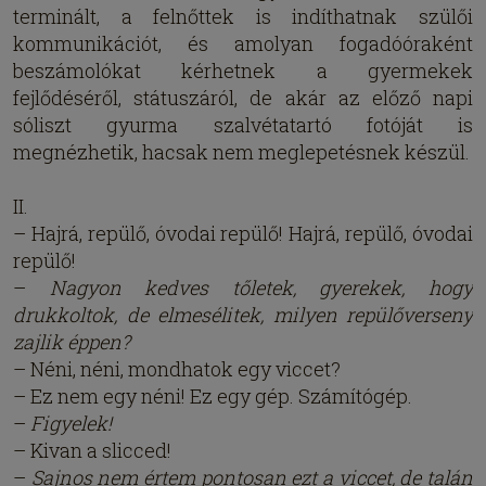
terminált, a felnőttek is indíthatnak szülői
kommunikációt, és amolyan fogadóóraként
beszámolókat kérhetnek a gyermekek
fejlődéséről, státuszáról, de akár az előző napi
sóliszt gyurma szalvétatartó fotóját is
megnézhetik, hacsak nem meglepetésnek készül.
II.
– Hajrá, repülő, óvodai repülő! Hajrá, repülő, óvodai
repülő!
–
Nagyon kedves tőletek, gyerekek, hogy
drukkoltok, de elmesélitek, milyen repülőverseny
zajlik éppen?
– Néni, néni, mondhatok egy viccet?
– Ez nem egy néni! Ez egy gép. Számítógép.
–
Figyelek!
– Kivan a slicced!
–
Sajnos nem értem pontosan ezt a viccet, de talán