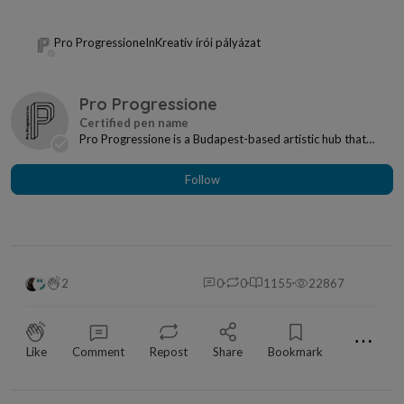
Pro Progressione
In
Kreatív írói pályázat
Pro Progressione
Pro Progressione is a Budapest-based artistic hub that
connects people, professions and ambitions by...
Follow
2
0
0
1155
22867
⋯
Like
Comment
Repost
Share
Bookmark