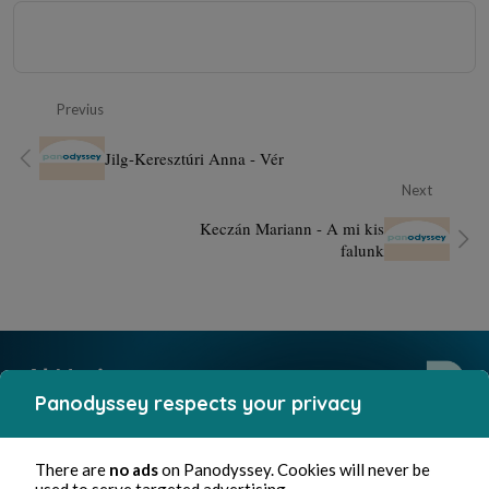
Previus
Jilg-Keresztúri Anna - Vér
Next
Keczán Mariann - A mi kis
falunk
Panodyssey respects your privacy
There are
no ads
on Panodyssey. Cookies will never be
used to serve targeted advertising.