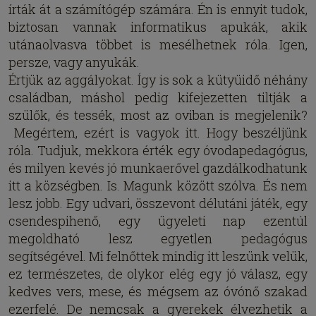
írták át a számítógép számára. Én is ennyit tudok,
biztosan vannak informatikus apukák, akik
utánaolvasva többet is mesélhetnek róla. Igen,
persze, vagy anyukák.
Értjük az aggályokat. Így is sok a kütyüidő néhány
családban, máshol pedig kifejezetten tiltják a
szülők, és tessék, most az oviban is megjelenik?
Megértem, ezért is vagyok itt. Hogy beszéljünk
róla. Tudjuk, mekkora érték egy óvodapedagógus,
és milyen kevés jó munkaerővel gazdálkodhatunk
itt a községben. Is. Magunk között szólva. És nem
lesz jobb. Egy udvari, összevont délutáni játék, egy
csendespihenő, egy ügyeleti nap ezentúl
megoldható lesz egyetlen pedagógus
segítségével. Mi felnőttek mindig itt leszünk velük,
ez természetes, de olykor elég egy jó válasz, egy
kedves vers, mese, és mégsem az óvónő szakad
ezerfelé. De nemcsak a gyerekek élvezhetik a