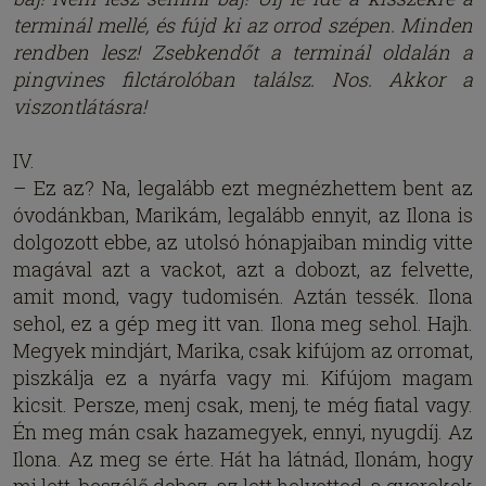
terminál mellé, és fújd ki az orrod szépen. Minden
rendben lesz! Zsebkendőt a terminál oldalán a
pingvines filctárolóban találsz. Nos. Akkor a
viszontlátásra!
IV.
– Ez az? Na, legalább ezt megnézhettem bent az
óvodánkban, Marikám, legalább ennyit, az Ilona is
dolgozott ebbe, az utolsó hónapjaiban mindig vitte
magával azt a vackot, azt a dobozt, az felvette,
amit mond, vagy tudomisén. Aztán tessék. Ilona
sehol, ez a gép meg itt van. Ilona meg sehol. Hajh.
Megyek mindjárt, Marika, csak kifújom az orromat,
piszkálja ez a nyárfa vagy mi. Kifújom magam
kicsit. Persze, menj csak, menj, te még fiatal vagy.
Én meg mán csak hazamegyek, ennyi, nyugdíj. Az
Ilona. Az meg se érte. Hát ha látnád, Ilonám, hogy