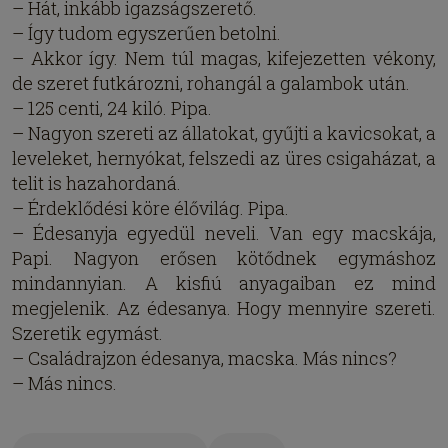
– Hát, inkább igazságszerető.
– Így tudom egyszerűen betolni.
– Akkor így. Nem túl magas, kifejezetten vékony,
de szeret futkározni, rohangál a galambok után.
– 125 centi, 24 kiló. Pipa.
– Nagyon szereti az állatokat, gyűjti a kavicsokat, a
leveleket, hernyókat, felszedi az üres csigaházat, a
telit is hazahordaná.
– Érdeklődési köre élővilág. Pipa.
– Édesanyja egyedül neveli. Van egy macskája,
Papi. Nagyon erősen kötődnek egymáshoz
mindannyian. A kisfiú anyagaiban ez mind
megjelenik. Az édesanya. Hogy mennyire szereti.
Szeretik egymást.
– Családrajzon édesanya, macska. Más nincs?
– Más nincs.