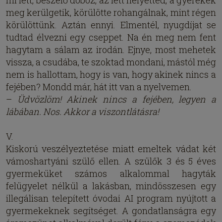
mi lett, beszélő doboz, az lett helyetted, a gyerekek
meg kerülgetik, körülötte rohangálnak, mint régen
körülöttünk. Aztán ennyi. Elmentél, nyugdíjat se
tudtad élvezni egy cseppet. Na én meg nem fent
hagytam a sálam az irodán. Ejnye, most mehetek
vissza, a csudába, te szoktad mondani, mástól még
nem is hallottam, hogy is van, hogy akinek nincs a
fejében? Mondd már, hát itt van a nyelvemen.
–
Üdvözlöm! Akinek nincs a fejében, legyen a
lábában. Nos. Akkor a viszontlátásra!
V.
Kiskorú veszélyeztetése miatt emeltek vádat két
vámoshartyáni szülő ellen. A szülők 3 és 5 éves
gyermeküket számos alkalommal hagyták
felügyelet nélkül a lakásban, mindösszesen egy
illegálisan telepített óvodai AI program nyújtott a
gyermekeknek segítséget. A gondatlanságra egy