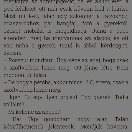
megkapta az adminjogokat, na, és akkor eléri a
ped felületet, ott már csak követni kell a leírást.
Most mi kell, talán egy szkenner a rajzokhoz,
miaszarokhoz, pár hangfájl, fotó a gyerekről,
ezeket mobillal is megoldhatja. Utána a cucc
elrendezi, meg ha megvannak az alapok, és ott
van néha a gyerek, tanul is abból, kérdezgeti,
ilyesmi.
– Rosszul mondtam. Úgy kéne az adat, hogy csak
a szoftverben lenne meg. Ott jönne létre. Nem
mondom jól talán.
– De hogy a péróba, akkor nincs…? Ó, értem, csak a
szoftverben lenne meg.
– Igen. Ez egy ilyen projekt. Egy gyerek. Tudja
vállalni?
– Mi kellene az appból?
– Hát. Úgy gondoltam, hogy talán. Talán
készülhetnének jelentések. Mondjuk havonta.