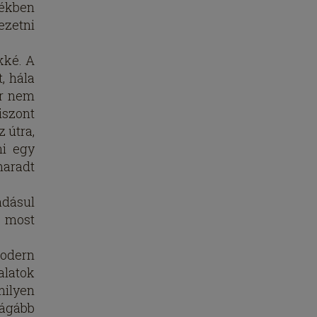
tékben
ezetni
kké. A
, hála
ár nem
iszont
 útra,
ni egy
maradt
adásul
k most
modern
alatok
milyen
rágább