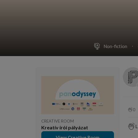
Non-fiction
0
CREATIVE ROOM
L
Kreatív írói pályázat
View Creative Room