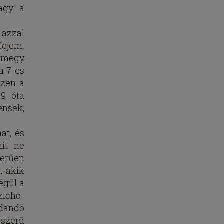
vagy a
 azzal
fejem.
– megy
a 7-es
szen a
19 óta
ensek,
at, és
mit ne
zerűen
, akik
égül a
zicho-
dandó
yszerű