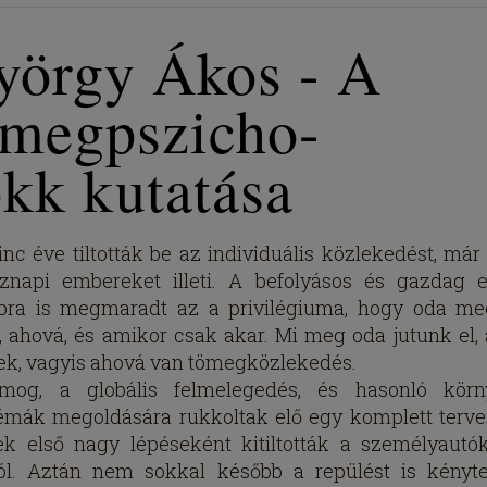
yörgy Ákos - A
ömegpszicho-
okk kutatása
nc éve tiltották be az individuális közlekedést, már
znapi embereket illeti. A befolyásos és gazdag e
bra is megmaradt az a privilégiuma, hogy oda me
, ahová, és amikor csak akar. Mi meg oda jutunk el,
ek, vagyis ahová van tömegközlekedés.
mog, a globális felmelegedés, és hasonló körny
émák megoldására rukkoltak elő egy komplett tervez
k első nagy lépéseként kitiltották a személyautó
ól. Aztán nem sokkal később a repülést is kényt