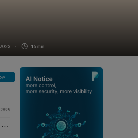
 2023
15 min
low
22895
⋯