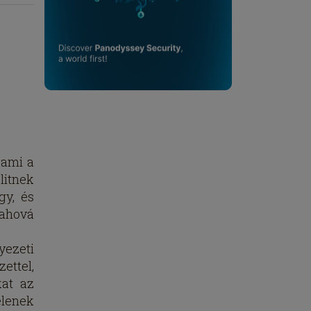
 ami a
litnek
gy, és
 ahová
ezeti
ettel,
kat az
elenek