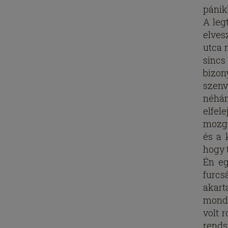
pánik
A leg
elves
utca 
sincs
bizo
szenv
néhán
elfel
mozgá
és a 
hogy 
Én eg
furcs
akart
monda
volt 
rends