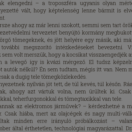
nk elengedni – a troposzféra ugyanis olyan mér
yezetté vált, hogy képtelenség lenne bármit is elv
nt.
rsze ahogy az már lenni szokott, semmi sem tart örö
ezetvédelmi tervezetet benyújtó kormány megbukott
örgő tömegeknek, és jött helyére egy másik, aki m
további megszorító intézkedéseket bevezetni. V
 sem volt merszük, hogy a kocsikat visszaengedjék az
n a levegő így is kvázi mérgező. El tudsz képzel
ot autók nélkül? Én sem tudtam, mégis itt van. Nem 
csak a dugig tele tömegközlekedés.
nyezetnek nyilván jót tett, de túl kevés, túl későn. Rá
ak, ahogy azt vártuk volna, nem ürültek ki. Csa
kkal, teherfurgonokkal és tömegtaxikkal van tele.
annak az elektromos járművek? – kérdezhetné a 
. Csak hiába, mert az olajcégek és nagy multi-váll
ltak minden erre irányuló próbálkozást – vala
ber által érthetetlen, technológiai magyarázattal. D