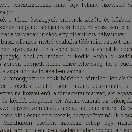
ebb visszaszerezni, mint egy félhavi fizetésed 
ságod.
ok a téren összegyűlt emberek között, és közben
lkozok, hogy ne raboljanak ki. Hogy ne veszítsem el a 
 maga valójában inkább egy gigantikus pályaudvar 
 busz, villamos, metró, sokkalta több mint azelőtt. Én 
hoz igyekszem. Ez a vonal szeli át a várost ki egé
aghegyig, ahol az intézet működik. Hiába a Covid
s körben elterjedt home-office lehetőség, ha a páci
t vizsgálunk, az intézetben vannak.
l a tömegpszicho-sokk bárkiben bármikor kialakulh
len előzetes tünetről sem tudunk beszámolni, a
ett volna közvetlenül a tömeg-trauma: van, aki egys
l, és később magához tér. Aztán vannak az őrjöngők
özve, fejvesztve menekülnek az aktuális járatról. És v
esek, akik észre sem veszik, hogy beütött náluk a ps
. Mindhárom esetben azonban fellép egy mara
avar, ami szintén igen széles skálán mozog, az eg