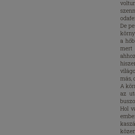
voltu
szenn
odafe
De pe
körny
a hőb
mert 
ahhoz
hisze
világ
más, 
A kör
az ut
buszo
Hol v
ember
kaszá
közem