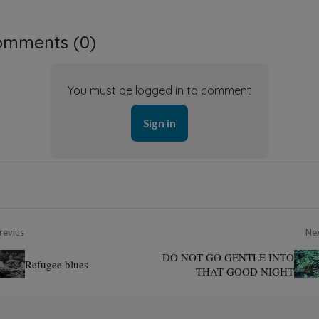
omments (
0
)
You must be logged in to comment
Sign in
revius
Ne
DO NOT GO GENTLE INTO
Refugee blues
THAT GOOD NIGHT