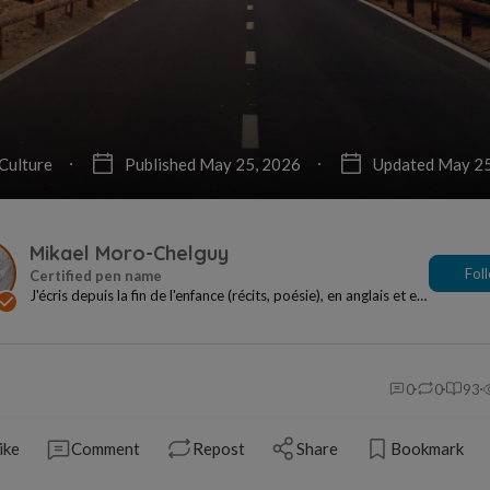
Culture
Published May 25, 2026
Updated May 25
Mikael Moro-Chelguy
Fol
J'écris depuis la fin de l'enfance (récits, poésie), en anglais et en
français. N'ai publié que des...
0
0
93
ike
Comment
Repost
Share
Bookmark