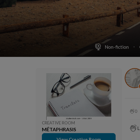
Non-fiction
0
CREATIVE ROOM
L
MÉTAPHRASIS
View Creative Room