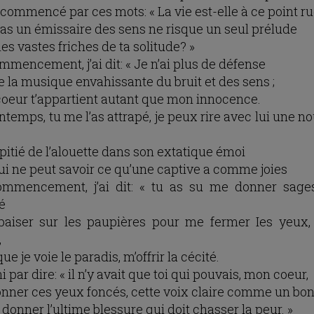
 commencé par ces mots: « La vie est-elle à ce point r
as un émissaire des sens ne risque un seul prélude
es vastes friches de ta solitude? »
mmencement, j’ai dit: « Je n’ai plus de défense
e la musique envahissante du bruit et des sens ;
oeur t’appartient autant que mon innocence.
ntemps, tu me l’as attrapé, je peux rire avec lui une n
pitié de l’alouette dans son extatique émoi
qui ne peut savoir ce qu’une captive a comme joies
mmencement, j’ai dit: « tu as su me donner sage
té
baiser sur les paupières pour me fermer Ies yeux,
,
ue je voie le paradis, m’offrir la cécité.
ini par dire: « il n’y avait que toi qui pouvais, mon coeur,
nner ces yeux foncés, cette voix claire comme un bo
donner l’ultime blessure qui doit chasser la peur. »