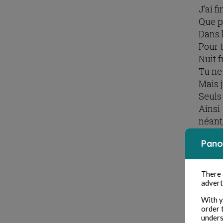
J’ai f
Que p
Dans l
Pour t
Nuit 
Tu ne
Mais j
Seuls 
Ainsi
néant,
Pano
There
advert
With y
order 
unders