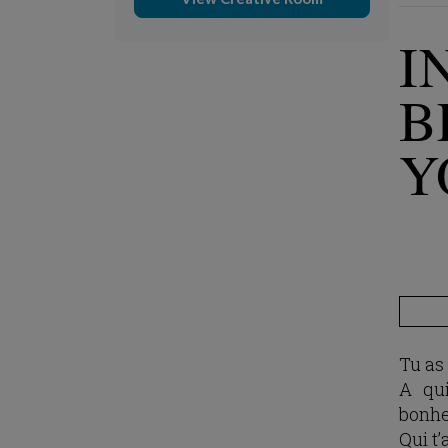
I
B
Y
Tu as
A qui
bonhe
Qui t