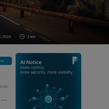
, 2026
3 min
low
440
⋯