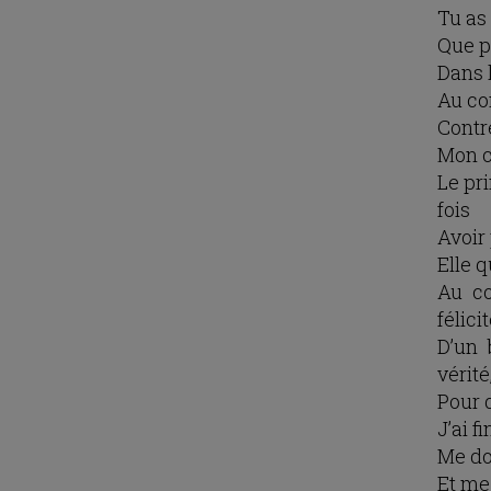
Tu as
Que p
Dans l
Au co
Contr
Mon c
Le pri
fois
Avoir 
Elle 
Au co
félici
D’un 
vérité
Pour q
J’ai f
Me do
Et me 