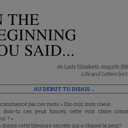
N THE
EGINNING
OU SAID...
de Lady Elizabeth Asquith (Bi
Life and Letters
(oct
AU DEBUT TU DISAIS ...
 commencé par ces mots: « Dis-moi, mon coeur
 dois-tu ces yeux foncés, cette voix claire co
ur ? »
’a donné cette blessure secrète qui a chassé la peur?