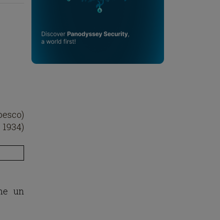
besco)
. 1934)
mme un