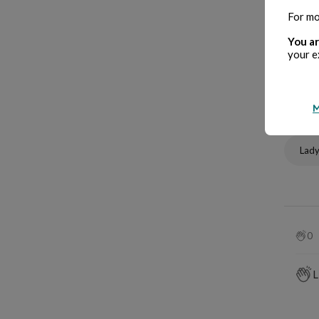
For mo
You ar
your e
M
Bibe
Lady
0
L