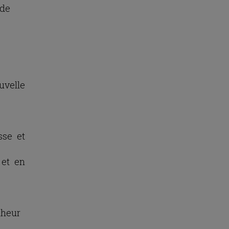
ude
ouvelle
sse et
 et en
nheur