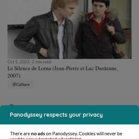
Oct 5, 2022
2 min read
Le Silence de Lorna (Jean-Pierre et Luc Dardenne,
2007)
Culture
Florence Oussadi
Panodyssey respects your privacy
There are
no ads
on Panodyssey. Cookies will never be
used to serve targeted advertising.