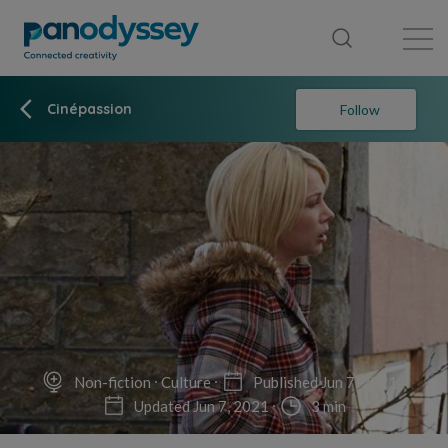
Library
News feed
Publication
Cinépassion
Follow
Non-fiction
Culture
Published Jun 7, 2021
Updated Jun 7, 2021
3 min