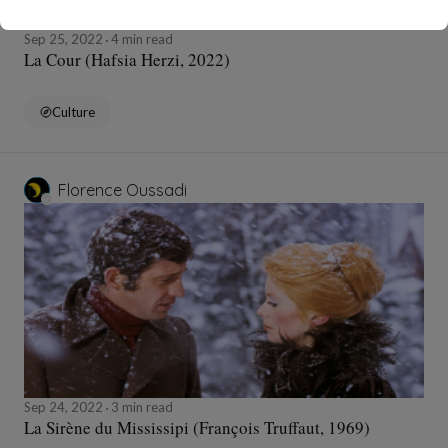
Sep 25, 2022
4 min read
La Cour (Hafsia Herzi, 2022)
Culture
Florence Oussadi
Sep 24, 2022
3 min read
La Sirène du Mississipi (François Truffaut, 1969)