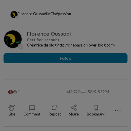
Florence Oussadi
In
Cinépassion
Florence Oussadi
Créatrice du blog http://cinepassion.over-blog.com/
Follow
1
4
0
456
82994
⋯
Like
Comment
Repost
Share
Bookmark