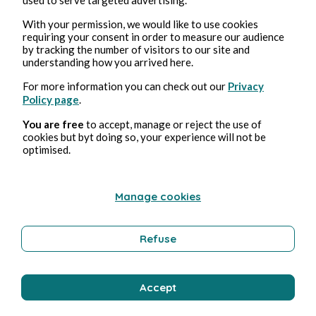
With your permission, we would like to use cookies
requiring your consent in order to measure our audience
by tracking the number of visitors to our site and
understanding how you arrived here.
Sep 27, 2022
4 min read
For more information you can check out our
Privacy
Garde à vue (Claude Miller, 1981)
Policy page
.
You are free
to accept, manage or reject the use of
Culture
cookies but byt doing so, your experience will not be
optimised.
Florence Oussadi
Manage cookies
Refuse
Accept