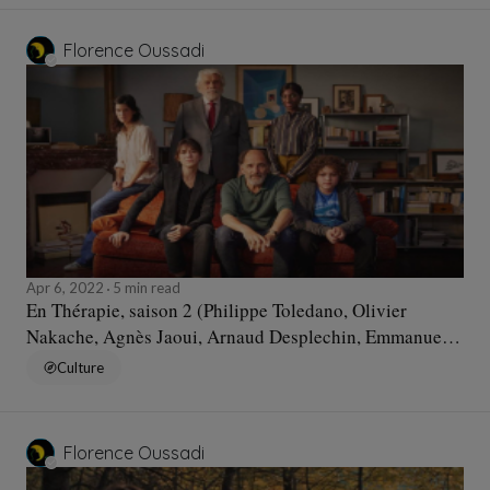
Florence Oussadi
Apr 6, 2022
5 min read
En Thérapie, saison 2 (Philippe Toledano, Olivier
Nakache, Agnès Jaoui, Arnaud Desplechin, Emmanuelle
Bercot, Emmanuel Finkiel, 2022)
Culture
Florence Oussadi