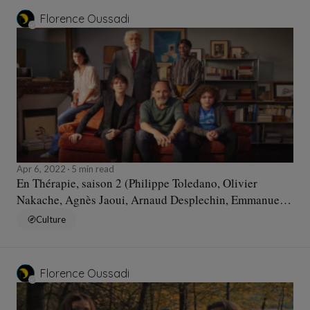
Florence Oussadi
Apr 6, 2022
5 min read
En Thérapie, saison 2 (Philippe Toledano, Olivier
Nakache, Agnès Jaoui, Arnaud Desplechin, Emmanuelle
Bercot, Emmanuel Finkiel, 2022)
Culture
Florence Oussadi