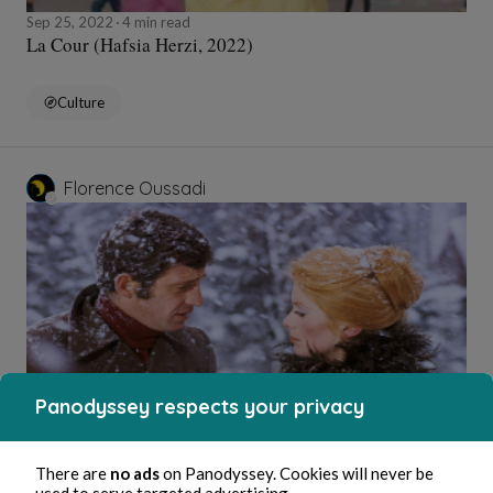
Sep 25, 2022
4 min read
La Cour (Hafsia Herzi, 2022)
Culture
Florence Oussadi
Panodyssey respects your privacy
Sep 24, 2022
3 min read
La Sirène du Mississipi (François Truffaut, 1969)
There are
no ads
on Panodyssey. Cookies will never be
used to serve targeted advertising.