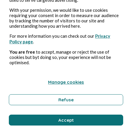
Culture
With your permission, we would like to use cookies
requiring your consent in order to measure our audience
by tracking the number of visitors to our site and
understanding how you arrived here.
Florence Oussadi
For more information you can check out our
Privacy
Policy page
.
You are free
to accept, manage or reject the use of
cookies but byt doing so, your experience will not be
optimised.
Manage cookies
Sep 12, 2022
3 min read
La Grande ville (Mahanagar, Satyajit Ray, 1963)
Refuse
Culture
Accept