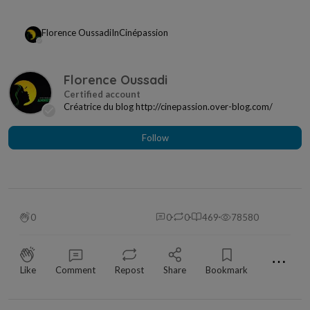
Florence Oussadi
In
Cinépassion
Florence Oussadi
Créatrice du blog http://cinepassion.over-blog.com/
Follow
0
0
0
469
78580
⋯
Like
Comment
Repost
Share
Bookmark