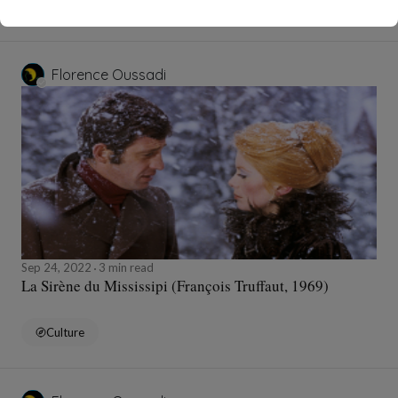
Culture
Florence Oussadi
Sep 24, 2022
3 min read
La Sirène du Mississipi (François Truffaut, 1969)
Culture