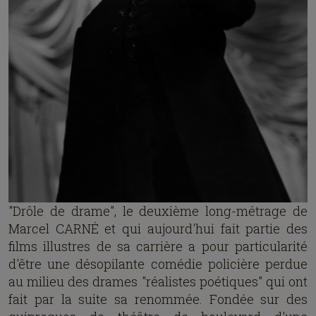
"Drôle de drame", le deuxième long-métrage de
Marcel CARNÉ et qui aujourd'hui fait partie des
films illustres de sa carrière a pour particularité
d'être une désopilante comédie policière perdue
au milieu des drames "réalistes poétiques" qui ont
fait par la suite sa renommée. Fondée sur des