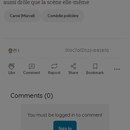
aussi drôle que la scène elle-même.
Carné (Marcel)
Comédie policière
1
0
0
522
81870
⋯
Like
Comment
Repost
Share
Bookmark
Comments (
0
)
You must be logged in to comment
Sign in