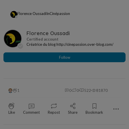
Florence Oussadi
In
Cinépassion
Florence Oussadi
Créatrice du blog http://cinepassion.over-blog.com/
Follow
1
0
0
522
81870
⋯
Like
Comment
Repost
Share
Bookmark