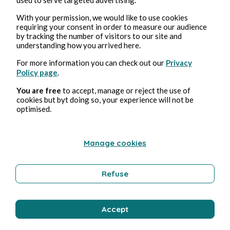
Sep 27, 2022
4 min read
Garde à vue (Claude Miller, 1981)
With your permission, we would like to use cookies
requiring your consent in order to measure our audience
by tracking the number of visitors to our site and
Culture
understanding how you arrived here.
For more information you can check out our
Privacy
Policy page
.
Florence Oussadi
You are free
to accept, manage or reject the use of
cookies but byt doing so, your experience will not be
optimised.
Manage cookies
Refuse
Sep 25, 2022
4 min read
La Cour (Hafsia Herzi, 2022)
Accept