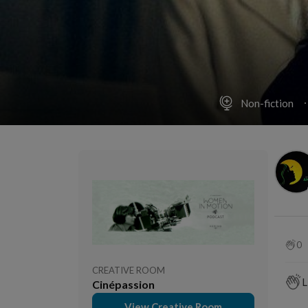
Non-fiction
0
CREATIVE ROOM
L
Cinépassion
View Creative Room