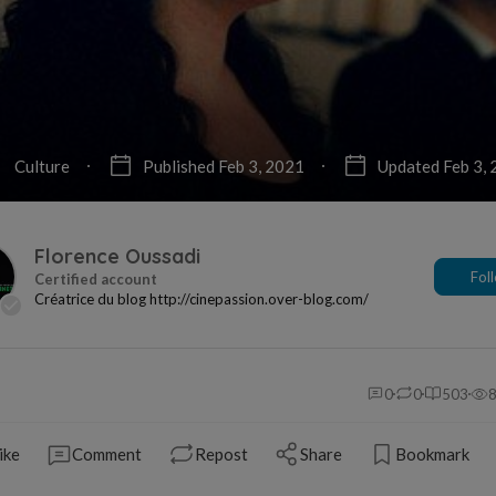
Culture
Published Feb 3, 2021
Updated Feb 3,
Florence Oussadi
Fol
Créatrice du blog http://cinepassion.over-blog.com/
0
0
503
ike
Comment
Repost
Share
Bookmark