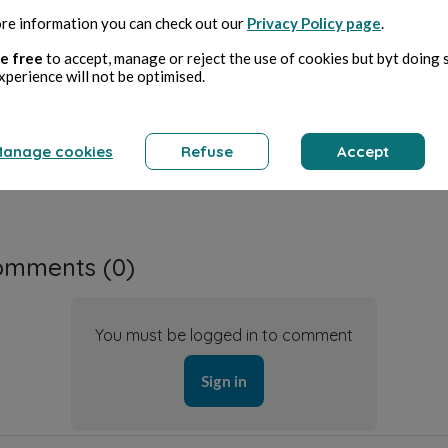
re information you can check out our
Privacy Policy page
.
e free
to accept, manage or reject the use of cookies but byt doing 
xperience will not be optimised.
0
0
503
ike
Comment
Repost
Share
Bookmark
anage cookies
Refuse
Accept
omments (
0
)
You must be logged in to comment
Sign in