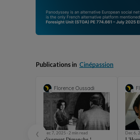
Publications in
Cinépassion
Florence Oussadi
F
Dec 7, 2025
2 min read
Dec 6,
❮
Vivement Dimanche !
L'Hom