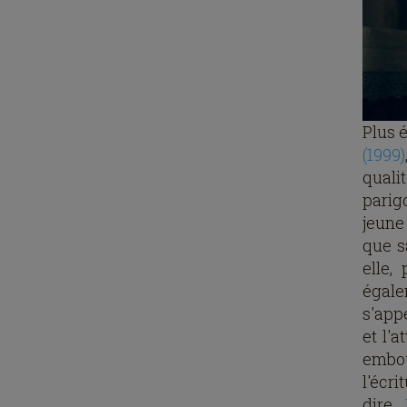
Plus 
(1999)
quali
parigo
jeune
que s
elle,
égale
s'app
et l'
embou
l'écr
dire.