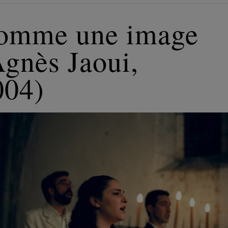
omme une image
Agnès Jaoui,
004)