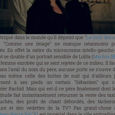
étriqué dans le monde qu'il dépeint que "
Le Goût des a
, "Comme une image" ne manque néanmoins p
tés. En effet la satire du microcosme intello-gaucho
t se double d'un portrait sensible de Lolita (
Marilou 
 femme enrobée qui se sent rejetée de ce milieu. Il fau
ans l'aval du nom du père, aucune porte ne s'ouvre 
 pas même celle des boîtes de nuit qui d'ailleurs j
ment à ses pieds un certain "Sébastien" qui s
eler Rachid. Mais qui est-il ce père finalement dont 
attitude fait instantanément retourner la veste des tax
chés, des profs de chant débordés, des tâcher
iture et des vedettes de la TV? Pas grand-chose 
Jean-Pierre BACRI
est impérial dans le rôle antipathi