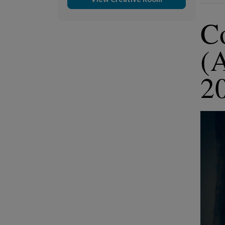
C
(
2