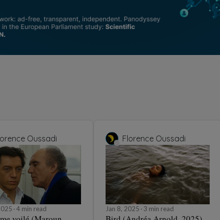
lorence Oussadi
Florence Oussadi
 2025
4 min read
Jan 8, 2025
3 min read
me voilé (Maroun
Bird (Andréa Arnold, 2025)