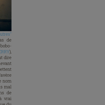
utres"
as de
-bobo-
BERRY
),
t dire
devant
ettent
'avère
le nom
is mal
ons de
à vrai
que du