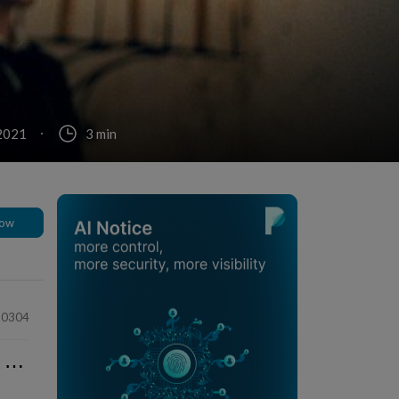
 2021
3 min
low
80304
⋯