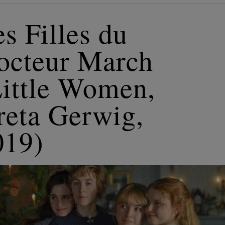
s Filles du
octeur March
Little Women,
reta Gerwig,
019)