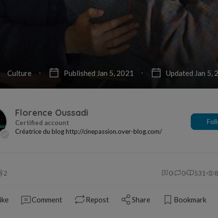
Culture
Published Jan 5, 2021
Updated Jan 5, 
Florence Oussadi
Fol
Créatrice du blog http://cinepassion.over-blog.com/
2
0
0
531
ike
Comment
Repost
Share
Bookmark