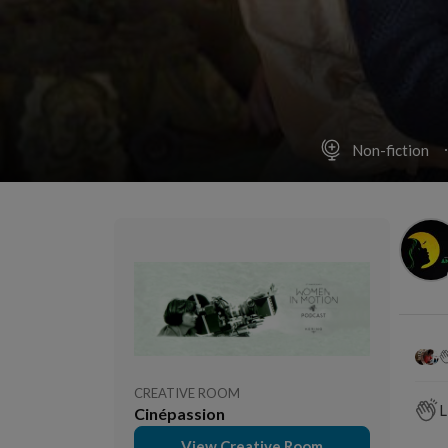
Non-fiction
CREATIVE ROOM
L
Cinépassion
View Creative Room