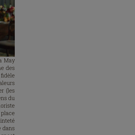
sa May
une des
 fidèle
aleurs
r (les
ens du
oriste
e place
inteté
é dans