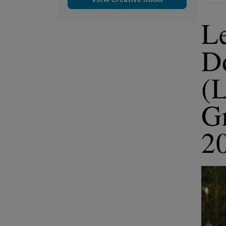
Le
D
(
G
2