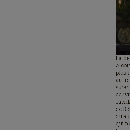
La de
Alcott
plus r
au ro
suran
oeuvr
sacri
de Bet
qu'au
qui n