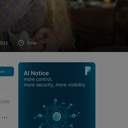
2021
3 min
low
82505
⋯