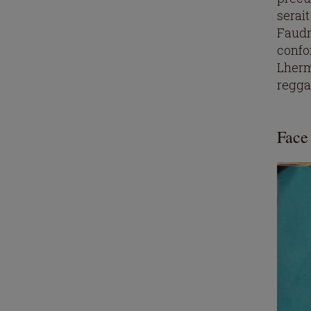
serai
Faudra
conf
Lherm
regga
Face