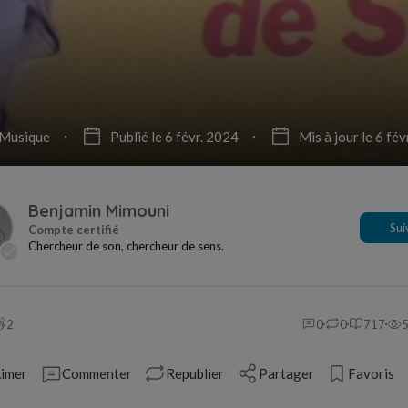
Musique
Publié le 6 févr. 2024
Mis à jour le 6 fé
Benjamin Mimouni
Sui
Chercheur de son, chercheur de sens.
2
0
0
717
imer
Commenter
Republier
Partager
Favoris