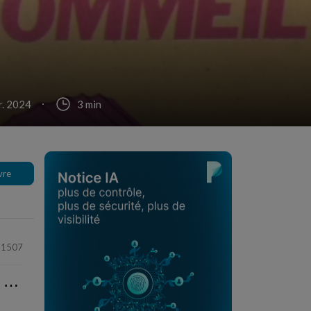
vr. 2024
3 min
vre
51507
⋯