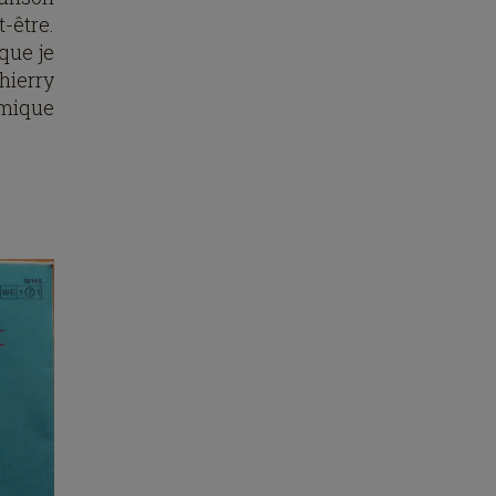
-être.
 que je
hierry
hmique