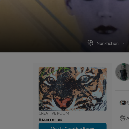
Non-fiction
CREATIVE ROOM
A
Bizarreries
Voir la Creative Room