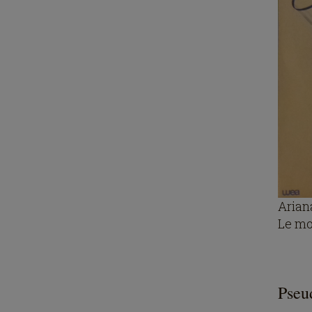
Arian
Le mo
Pseu