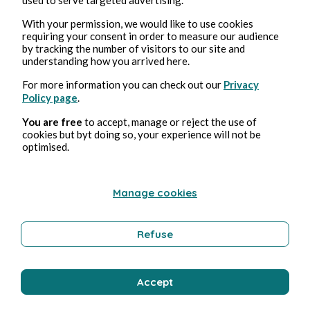
With your permission, we would like to use cookies
requiring your consent in order to measure our audience
by tracking the number of visitors to our site and
understanding how you arrived here.
For more information you can check out our
Privacy
7, mar, 2025
5 min de lectura
Policy page
.
The Marvels
You are free
to accept, manage or reject the use of
cookies but byt doing so, your experience will not be
Cultura
optimised.
Manage cookies
Stéphane Hoegel
Refuse
Accept