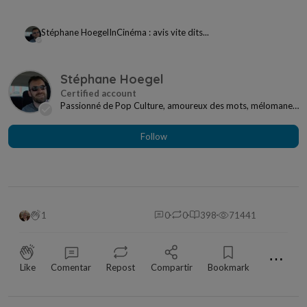
Stéphane Hoegel
In
Cinéma : avis vite dits...
Stéphane Hoegel
Passionné de Pop Culture, amoureux des mots, mélomane
à mes heures... Je ne me sens jamais seul si j...
Follow
1
0
0
398
71441
⋯
Like
Comentar
Repost
Compartir
Bookmark