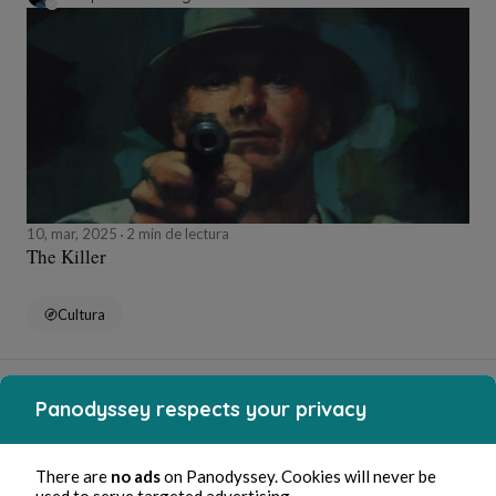
10, mar, 2025
2 min de lectura
The Killer
Cultura
Stéphane Hoegel
Panodyssey respects your privacy
There are
no ads
on Panodyssey. Cookies will never be
used to serve targeted advertising.