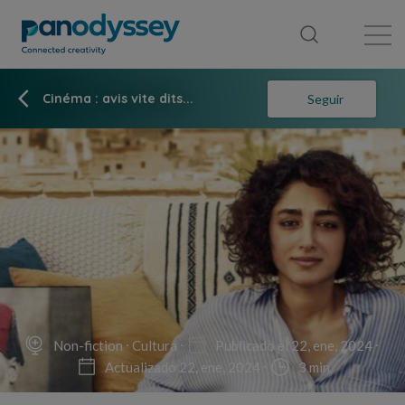
Library
News feed
Publication
Cinéma : avis vite dits...
Seguir
Non-fiction
Cultura
Publicado el 22, ene, 2024
Actualizado 22, ene, 2024
3 min