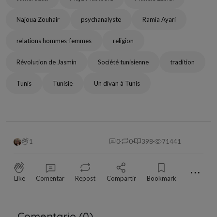
Najoua Zouhair
psychanalyste
Ramia Ayari
relations hommes-femmes
religion
Révolution de Jasmin
Société tunisienne
tradition
Tunis
Tunisie
Un divan à Tunis
1
0
0
398
71441
⋯
Like
Comentar
Repost
Compartir
Bookmark
Comentario (
0
)