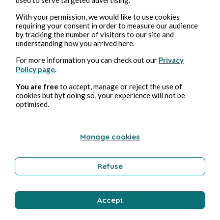
Bernard Ducosson
With your permission, we would like to use cookies
requiring your consent in order to measure our audience
by tracking the number of visitors to our site and
understanding how you arrived here.
For more information you can check out our
Privacy
Policy page
.
You are free
to accept, manage or reject the use of
cookies but byt doing so, your experience will not be
optimised.
3 ago 2026
minuti di lettura
Tempérance
Manage cookies
Benessere
Refuse
Bernard Ducosson
Accept