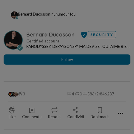
Bernard Ducosson
In
L'humour fou
Bernard Ducosson
SECURITY
PANODYSSEY, DEPAYSONS-Y MA DEVISE : QUI AIME BIEN,
CHARRIE BIEN ! "CREATEUR DE CONTENU" po...
Follow
3
4
0
586
846237
⋯
Like
Commenta
Repost
Condividi
Bookmark