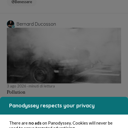
Benessere
Bernard Ducosson
3 ago 2026
minuti di lettura
Pollution
Panodyssey respects your privacy
Ambiente
There are
no ads
on Panodyssey. Cookies will never be
used to serve targeted advertising.