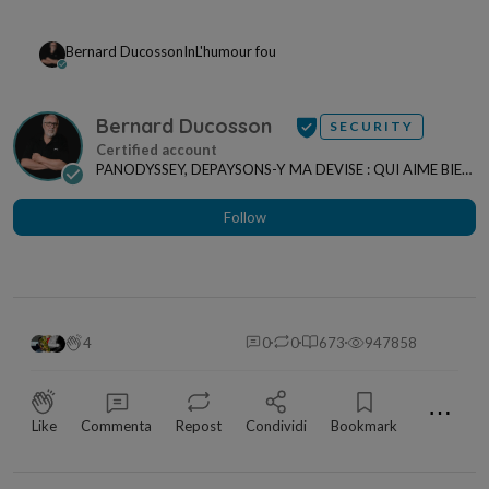
Bernard Ducosson
In
L'humour fou
Bernard Ducosson
SECURITY
PANODYSSEY, DEPAYSONS-Y MA DEVISE : QUI AIME BIEN,
CHARRIE BIEN ! "CREATEUR DE CONTENU" po...
Follow
4
0
0
673
947858
⋯
Like
Commenta
Repost
Condividi
Bookmark