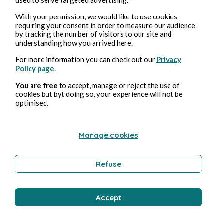
Erotica
With your permission, we would like to use cookies
requiring your consent in order to measure our audience
by tracking the number of visitors to our site and
understanding how you arrived here.
Bernard Ducosson
For more information you can check out our
Privacy
Policy page
.
You are free
to accept, manage or reject the use of
cookies but byt doing so, your experience will not be
optimised.
Manage cookies
4 ago 2026
1 minuti di lettura
Bisou
Refuse
Benessere
Accept