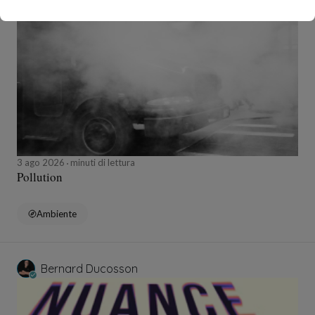
Bernard Ducosson
3 ago 2026
minuti di lettura
Pollution
Ambiente
Bernard Ducosson