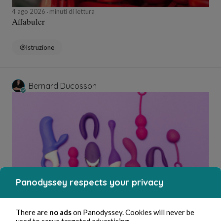
4 ago 2026
minuti di lettura
Affabuler
Istruzione
Bernard Ducosson
Panodyssey respects your privacy
4 ago 2026
minuti di lettura
Clitoris
There are
no ads
on Panodyssey. Cookies will never be
used to serve targeted advertising.