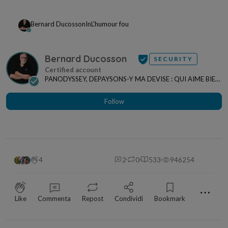
Bernard Ducosson
In
L'humour fou
Bernard Ducosson
SECURITY
PANODYSSEY, DEPAYSONS-Y MA DEVISE : QUI AIME BIEN,
CHARRIE BIEN ! "CREATEUR DE CONTENU" po...
Follow
4
2
0
533
946254
⋯
Like
Commenta
Repost
Condividi
Bookmark