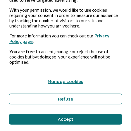
With your permission, we would like to use cookies
requiring your consent in order to measure our audience
Bernard Ducosson
by tracking the number of visitors to our site and
understanding how you arrived here.
For more information you can check out our
Privacy
Policy page
.
You are free
to accept, manage or reject the use of
cookies but byt doing so, your experience will not be
optimised.
Manage cookies
3 ago 2026
1 minuti di lettura
Affabulateurs
Refuse
Istruzione
Accept
Bernard Ducosson