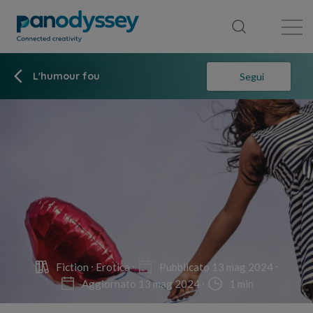
Library
News feed
Publication
L'humour fou
Segui
Fiction
Erotica
Pubblicato 13 mag 2024
Aggiornato 13 mag 2024
1 min