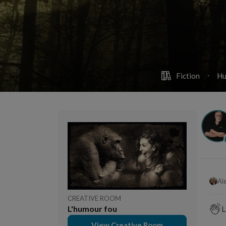
Fiction
Hu
CREATIVE ROOM
L'humour fou
L
View Creative Room