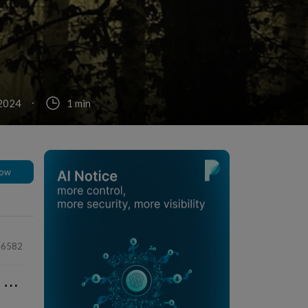
 2024
1 min
low
46582
⋯