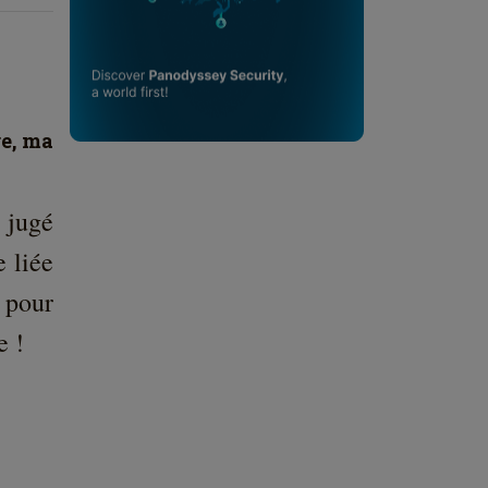
re, ma
 jugé
e liée
i pour
e !