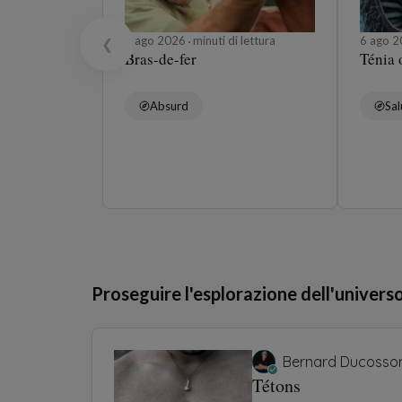
6 ago 2026
minuti di lettura
6 ago 
❮
Bras-de-fer
Ténia 
Absurd
Sal
Proseguire l'esplorazione dell'univers
Bernard Ducosso
Tétons