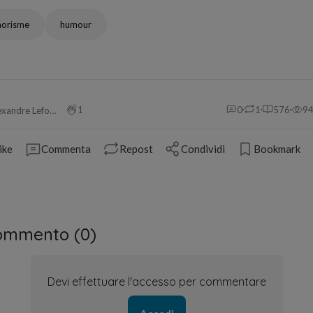
horisme
humour
1
0
1
576
9
Alexandre Leforestier
ike
Commenta
Repost
Condividi
Bookmark
ommento (
0
)
Devi effettuare l'accesso per commentare