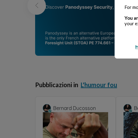
For mo
You ar
your e
M
Pubblicazioni in
L'humour fou
Bernard Ducosson
B