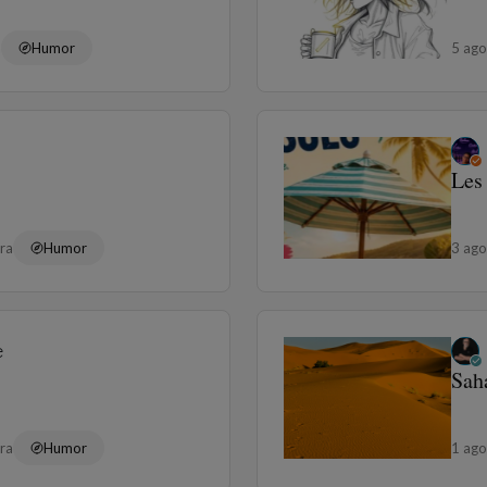
a
Humor
5 ag
Les
ura
Humor
3 ag
e
Sah
ura
Humor
1 ag