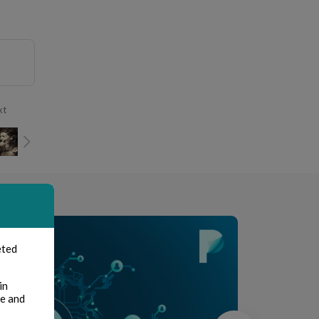
xt
eted
in
te and