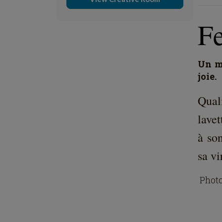
F
Un mo
joie.
Qual
lavet
à son
sa vi
Photo