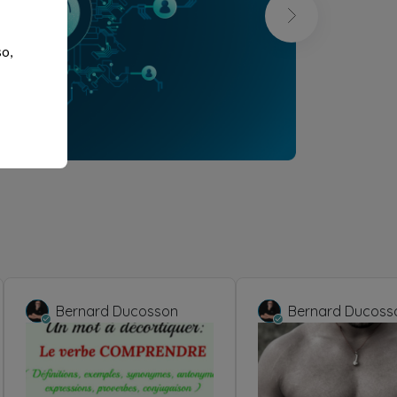
so,
Bernard Ducosson
Bernard Ducoss