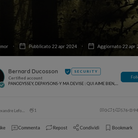
mor
Pubblicato 22 apr 2024
Aggiornato 22 apr
Bernard Ducosson
SECURITY
Fol
PANODYSSEY, DEPAYSONS-Y MA DEVISE : QUI AIME BIEN,
CHARRIE BIEN ! "CREATEUR DE CONTENU" po...
1
0
1
576
9
Alexandre Leforestier
ike
Commenta
Repost
Condividi
Bookmark