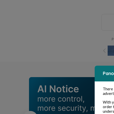
P
Pano
There
advert
With y
order 
unders