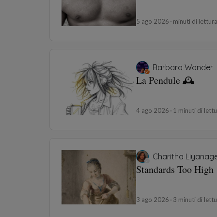
5 ago 2026
minuti di lettur
Barbara Wonder
La Pendule 🕰️
4 ago 2026
1 minuti di lett
Charitha Liyanag
Standards Too High
3 ago 2026
3 minuti di lett