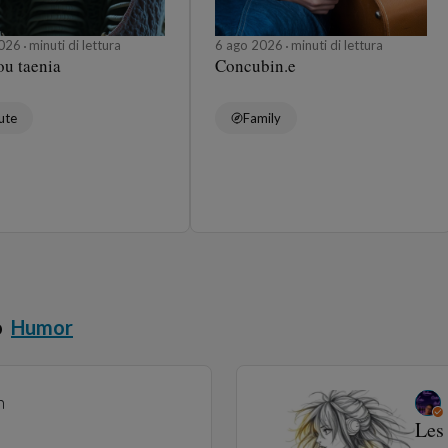
2026
minuti di lettura
6 ago 2026
minuti di lettura
ou taenia
Concubin.e
ute
Family
o
Humor
n
Les