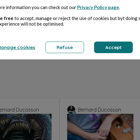
re information you can check out our
Privacy Policy page
.
e free
to accept, manage or reject the use of cookies but byt doing 
xperience will not be optimised.
anage cookies
Refuse
Accept
ernard Ducosson
Bernard Ducosson