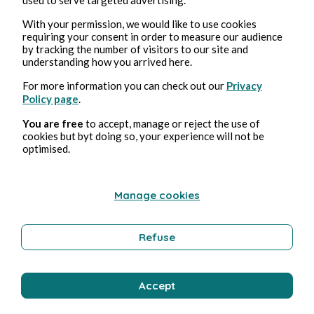
With your permission, we would like to use cookies
requiring your consent in order to measure our audience
by tracking the number of visitors to our site and
understanding how you arrived here.
For more information you can check out our
Privacy
Policy page
.
You are free
to accept, manage or reject the use of
cookies but byt doing so, your experience will not be
optimised.
3 ago 2026
1 minuti di lettura
Affabulateurs
Manage cookies
Istruzione
Refuse
Bernard Ducosson
Accept