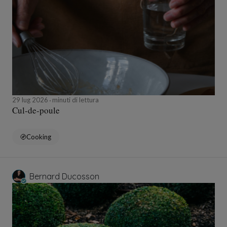
29 lug 2026
minuti di lettura
Cul-de-poule
Cooking
Bernard Ducosson