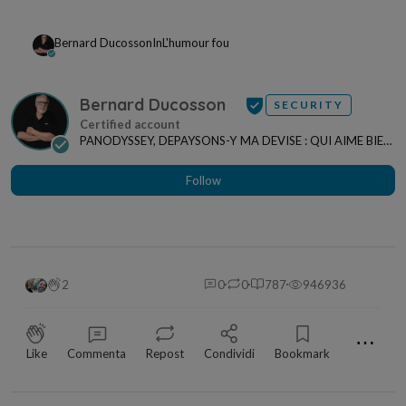
Bernard Ducosson
In
L'humour fou
Bernard Ducosson
SECURITY
PANODYSSEY, DEPAYSONS-Y MA DEVISE : QUI AIME BIEN,
CHARRIE BIEN ! "CREATEUR DE CONTENU" po...
Follow
2
0
0
787
946936
⋯
Like
Commenta
Repost
Condividi
Bookmark