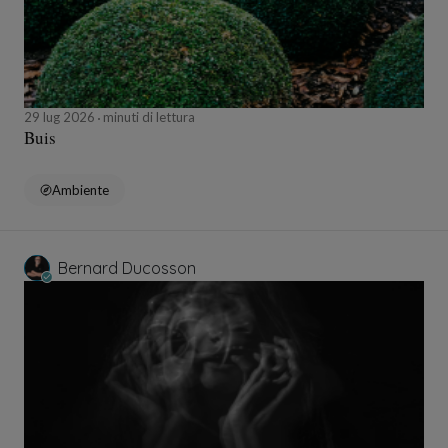
29 lug 2026
minuti di lettura
Buis
Ambiente
Bernard Ducosson