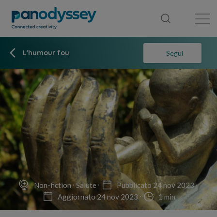
Library
News feed
Publication
L'humour fou
Segui
Non-fiction
Salute
Pubblicato 24 nov 2023
Aggiornato 24 nov 2023
1 min