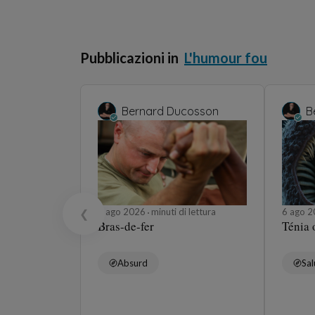
Pubblicazioni in
L'humour fou
Bernard Ducosson
B
6 ago 2026
minuti di lettura
6 ago 
❮
Bras-de-fer
Ténia 
Absurd
Sal