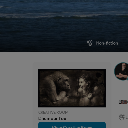
Non-fiction
CREATIVE ROOM
L
L'humour fou
View Creative Room