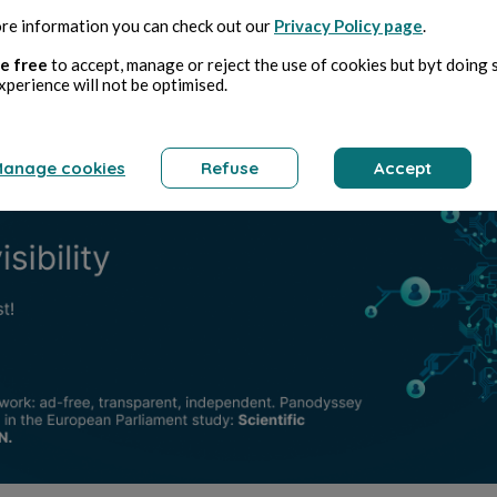
Ordonnance
Sherpa
re information you can check out our
Privacy Policy page
.
e free
to accept, manage or reject the use of cookies but byt doing 
xperience will not be optimised.
anage cookies
Refuse
Accept