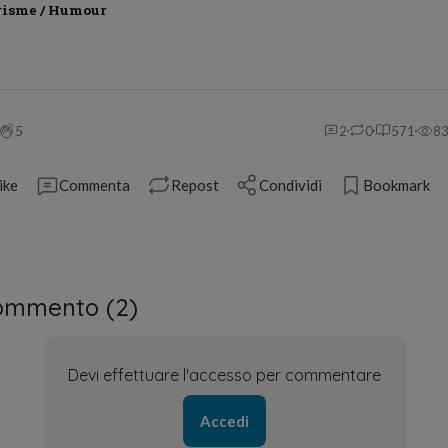
risme / Humour
5
2
0
571
8
ike
Commenta
Repost
Condividi
Bookmark
ommento (
2
)
Devi effettuare l'accesso per commentare
Accedi