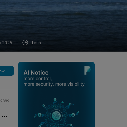
u 2025
1 min
low
39889
⋯