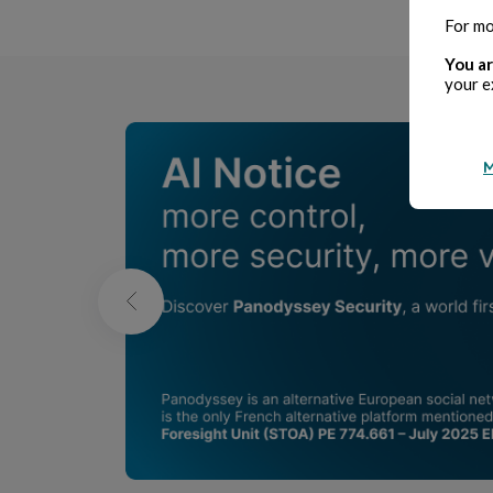
For mo
You ar
your e
M