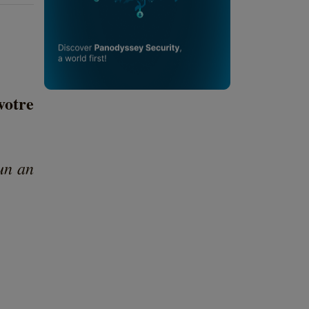
votre
 un an