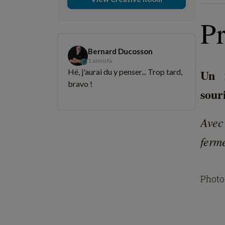
P
Bernard Ducosson
1 anno fa
Un m
Hé, j'aurai du y penser... Trop tard,
bravo !
sour
Avec 
ferme
Photo