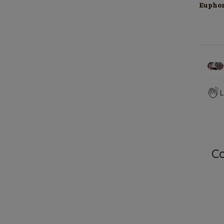
Eupho
L
C