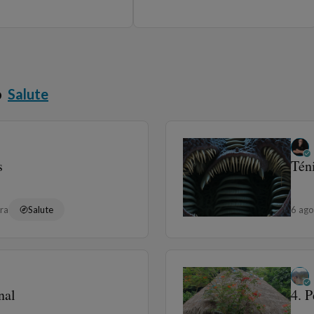
o
Salute
s
Tén
ura
Salute
6 ag
inal
4. 