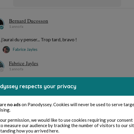
Bernard Ducosson
1 anno fa
 j'aurai du y penser... Trop tard, bravo !
Fabrice Jayles
Fabrice Jayles
1 anno fa
 sûr si?
dyssey respects your privacy
Bernard DUCOSSON
 are
no ads
on Panodyssey. Cookies will never be used to serve targ
ising.
our permission, we would like to use cookies requiring your consent 
revius
Ne
to measure our audience by tracking the number of visitors to our si
tanding how you arrived here.