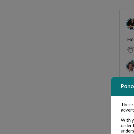
Hé,
Pas
Pano
There
advert
With y
P
order 
unders