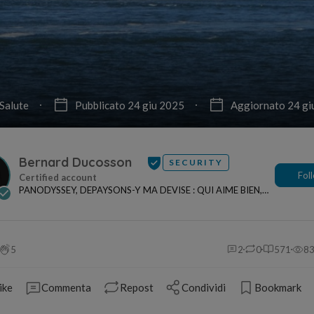
Salute
Pubblicato 24 giu 2025
Aggiornato 24 gi
Bernard Ducosson
SECURITY
Fol
PANODYSSEY, DEPAYSONS-Y MA DEVISE : QUI AIME BIEN,
CHARRIE BIEN ! "CREATEUR DE CONTENU" po...
5
2
0
571
8
ike
Commenta
Repost
Condividi
Bookmark