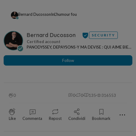
Bernard Ducosson
In
L'humour fou
Bernard Ducosson
SECURITY
PANODYSSEY, DEPAYSONS-Y MA DEVISE : QUI AIME BIEN,
CHARRIE BIEN ! "CREATEUR DE CONTENU" po...
Follow
0
0
0
135
316553
⋯
Like
Commenta
Repost
Condividi
Bookmark