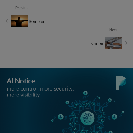
Previus
Bonheur
Next
Groom