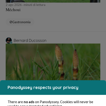
2 ago 2026
minuti di lettura
Méchoui
Gastronomia
Bernard Ducosson
Panodyssey respects your privacy
2 ago 2026
minuti di lettura
Ejaculateur
There are
no ads
on Panodyssey. Cookies will never be
used to serve targeted advertising.