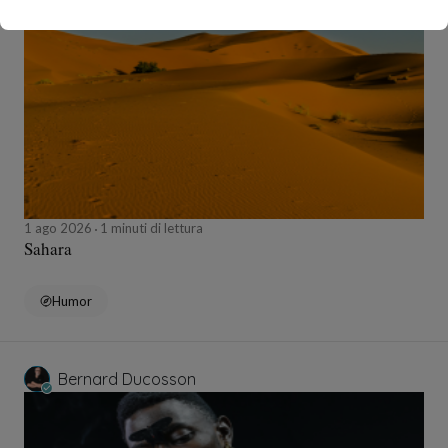
Bernard Ducosson
1 ago 2026
1 minuti di lettura
Sahara
Humor
Bernard Ducosson