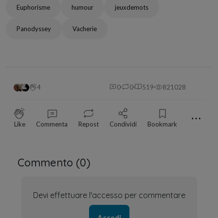
Euphorisme
humour
jeuxdemots
Panodyssey
Vacherie
4
0
0
519
821028
⋯
Like
Commenta
Repost
Condividi
Bookmark
Commento (
0
)
Devi effettuare l'accesso per commentare
Accedi