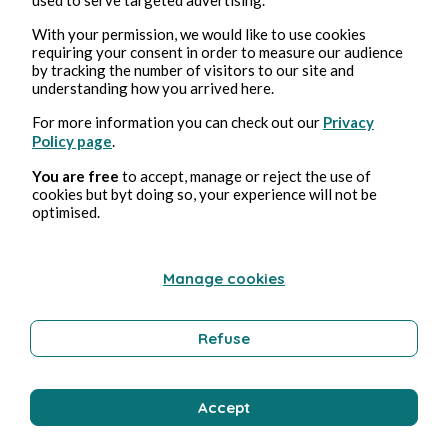
With your permission, we would like to use cookies
requiring your consent in order to measure our audience
4 ago 2026
minuti di lettura
by tracking the number of visitors to our site and
Clitoris
understanding how you arrived here.
For more information you can check out our
Privacy
Erotica
Policy page
.
You are free
to accept, manage or reject the use of
cookies but byt doing so, your experience will not be
optimised.
Bernard Ducosson
Manage cookies
Refuse
Accept
4 ago 2026
1 minuti di lettura