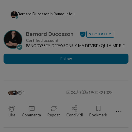
Bernard Ducosson
In
L'humour fou
Bernard Ducosson
SECURITY
PANODYSSEY, DEPAYSONS-Y MA DEVISE : QUI AIME BIEN,
CHARRIE BIEN ! "CREATEUR DE CONTENU" po...
Follow
4
0
0
519
821028
⋯
Like
Commenta
Repost
Condividi
Bookmark