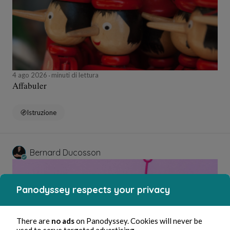
4 ago 2026
minuti di lettura
Affabuler
Istruzione
Bernard Ducosson
Panodyssey respects your privacy
There are
no ads
on Panodyssey. Cookies will never be
used to serve targeted advertising.