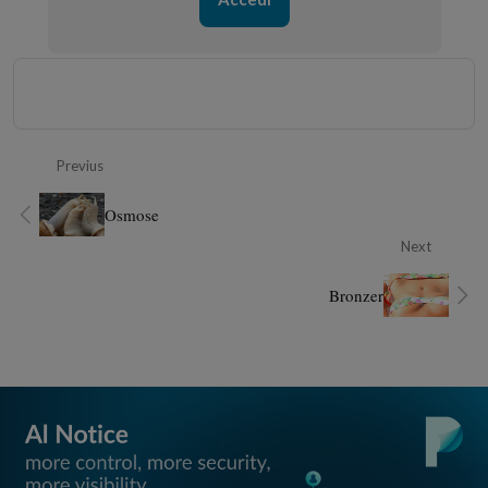
Previus
Osmose
Next
Bronzer