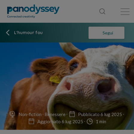
Library
News feed
Publication
L'humour fou
Segui
Non-fiction
Benessere
Pubblicato 6 lug 2025
Aggiornato 6 lug 2025
1 min