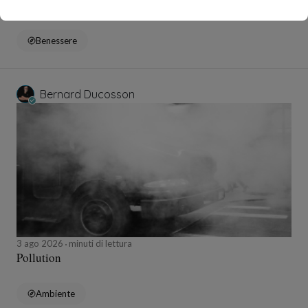
Bisou
Benessere
Bernard Ducosson
3 ago 2026
minuti di lettura
Pollution
Ambiente