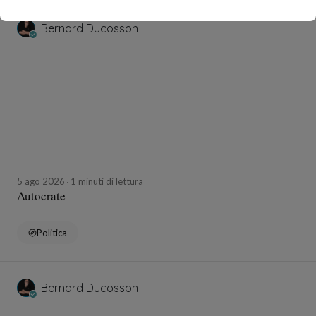
Bernard Ducosson
5 ago 2026
1 minuti di lettura
Autocrate
Politica
Bernard Ducosson