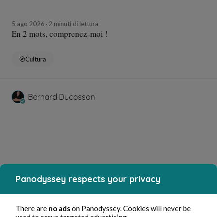
5 ago 2026
2 minuti di lettura
En 2 mots, comprenez-moi !
Cultura
Bernard Ducosson
Panodyssey respects your privacy
5 ago 2026
minuti di lettura
There are
no ads
on Panodyssey. Cookies will never be
Tétons
used to serve targeted advertising.