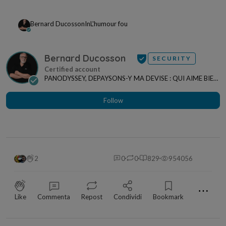
Bernard Ducosson
In
L'humour fou
Bernard Ducosson
SECURITY
PANODYSSEY, DEPAYSONS-Y MA DEVISE : QUI AIME BIEN,
CHARRIE BIEN ! "CREATEUR DE CONTENU" po...
Follow
2
0
0
829
954056
⋯
Like
Commenta
Repost
Condividi
Bookmark