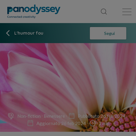
Library
News feed
Publication
L'humour fou
Segui
Non-fiction
Benessere
Pubblicato 26 feb 2024
Aggiornato 26 feb 2024
1 min