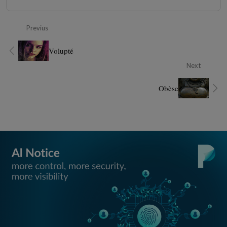
Previus
Volupté
Next
Obèse