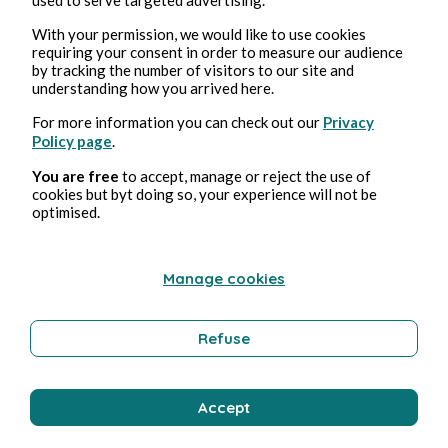
With your permission, we would like to use cookies
Humor
requiring your consent in order to measure our audience
by tracking the number of visitors to our site and
understanding how you arrived here.
Bernard Ducosson
For more information you can check out our
Privacy
Policy page
.
You are free
to accept, manage or reject the use of
cookies but byt doing so, your experience will not be
optimised.
Manage cookies
Refuse
5 ago 2026
minuti di lettura
Gardien
Accept
Imprenditorialità