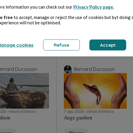
re information you can check out our
Privacy Policy page
.
e free
to accept, manage or reject the use of cookies but byt doing 
xperience will not be optimised.
anage cookies
Refuse
Accept
ernard Ducosson
Bernard Ducosson
2026
minuti di lettura
7 ago 2026
minuti di lettura
 diem
Ange gardien
nessere
Humor