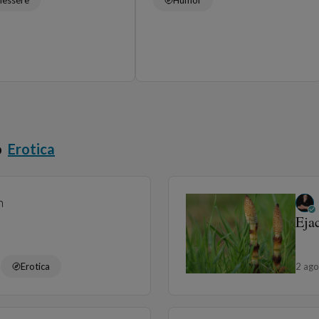
o
Erotica
n
Eja
a
Erotica
2 ag