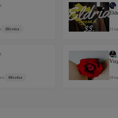
n
Eldr
a
Erotica
31 l
n
Virg
ura
Erotica
28 l