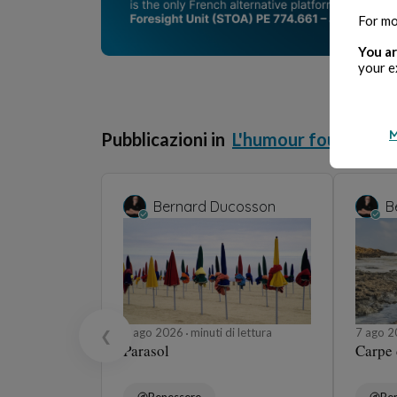
For mo
You ar
your e
M
Pubblicazioni in
L'humour fou
Bernard Ducosson
B
8 ago 2026
minuti di lettura
7 ago 
❮
Parasol
Carpe
Benessere
Be