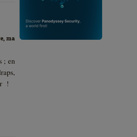
re, ma
s ; en
raps,
ur !