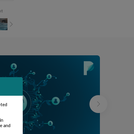
xt
eted
in
te and