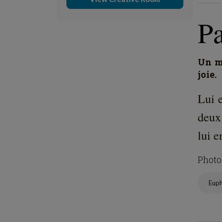
P
Un mo
joie.
Lui e
deux
lui e
Photo
Eup