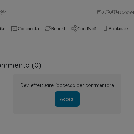
4
0
0
410
9
ike
Commenta
Repost
Condividi
Bookmark
ommento (
0
)
Devi effettuare l'accesso per commentare
Accedi