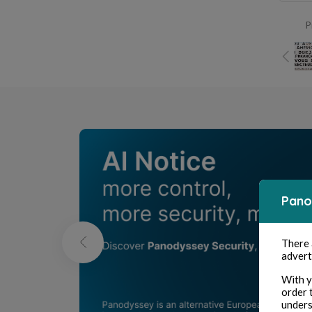
P
Pano
There
advert
With y
order 
unders