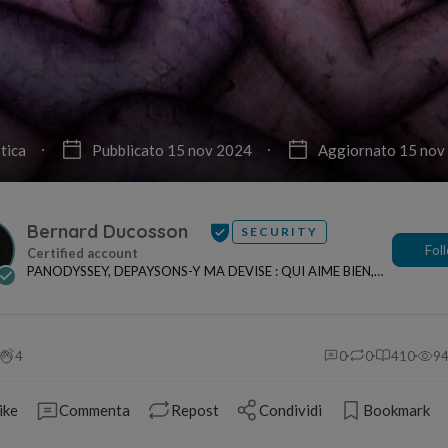
tica
Pubblicato 15 nov 2024
Aggiornato 15 nov
Bernard Ducosson
SECURITY
Fol
PANODYSSEY, DEPAYSONS-Y MA DEVISE : QUI AIME BIEN,
CHARRIE BIEN ! "CREATEUR DE CONTENU" po...
4
0
0
410
9
ike
Commenta
Repost
Condividi
Bookmark