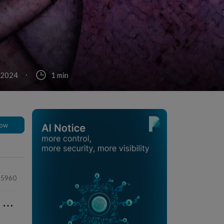
 2024
1 min
low
45960
⋯