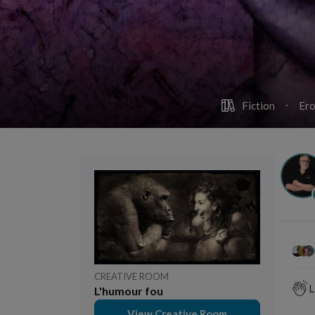
Fiction
Ero
CREATIVE ROOM
L
L'humour fou
View Creative Room