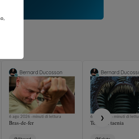
so,
Bernard Ducosson
Bernard Ducoss
6 ago 2026
minuti di lettura
6 ago 2026
minuti di lettu
❯
Bras-de-fer
Ténia ou taenia
Absurd
Salute