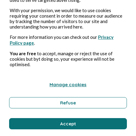
With your permission, we would like to use cookies
requiring your consent in order to measure our audience
Bernard Ducosson
by tracking the number of visitors to our site and
understanding how you arrived here.
For more information you can check out our
Privacy
Policy page
.
You are free
to accept, manage or reject the use of
cookies but byt doing so, your experience will not be
optimised.
3 ago 2026
minuti di lettura
Manage cookies
Pollution
Refuse
Ambiente
Accept
Bernard Ducosson