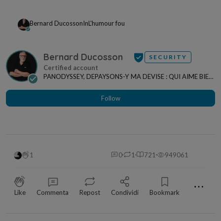
Bernard Ducosson
In
L'humour fou
Bernard Ducosson
SECURITY
PANODYSSEY, DEPAYSONS-Y MA DEVISE : QUI AIME BIEN,
CHARRIE BIEN ! "CREATEUR DE CONTENU" po...
Follow
1
0
1
721
949061
⋯
Like
Commenta
Repost
Condividi
Bookmark