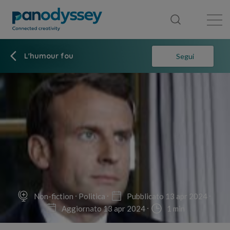
Library
News feed
Publication
L'humour fou
Segui
Non-fiction
Politica
Pubblicato 13 apr 2024
Aggiornato 13 apr 2024
1 min