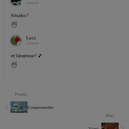
2 anni fa
Késako ?
Luce
2 anni fa
et l’anamour? 🎵
Previus
Compromettre
Next
Vomi