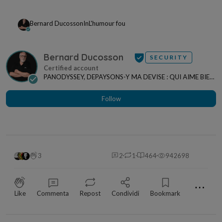
Bernard Ducosson
In
L'humour fou
Bernard Ducosson
SECURITY
PANODYSSEY, DEPAYSONS-Y MA DEVISE : QUI AIME BIEN,
CHARRIE BIEN ! "CREATEUR DE CONTENU" po...
Follow
3
2
1
464
942698
⋯
Like
Commenta
Repost
Condividi
Bookmark