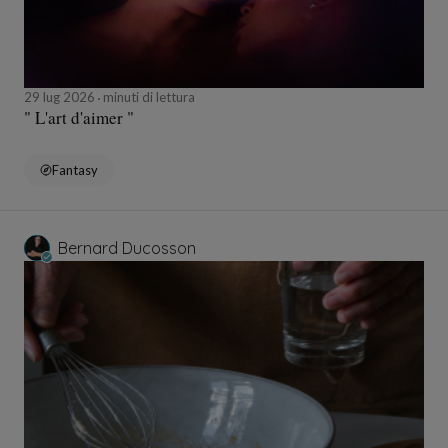
29 lug 2026
minuti di lettura
" L'art d'aimer "
Fantasy
Bernard Ducosson