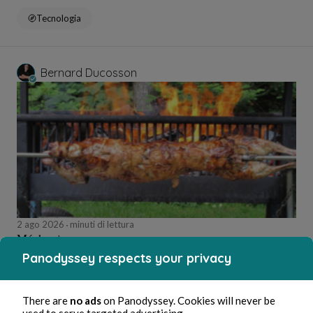
Tecnologia
Bernard Ducosson
2 ago 2026
minuti di lettura
Méchoui
Panodyssey respects your privacy
Gastronomia
There are
no ads
on Panodyssey. Cookies will never be
used to serve targeted advertising.