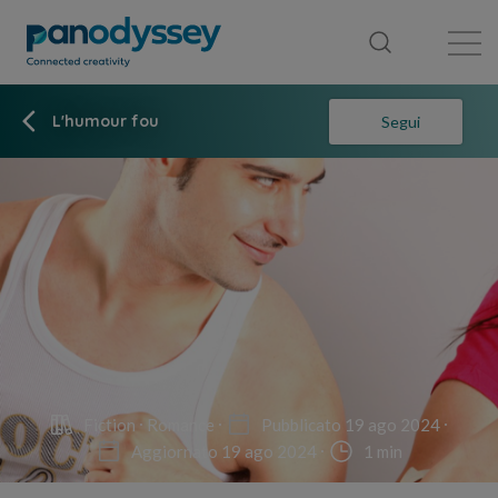
Library
News feed
Publication
L'humour fou
Segui
Fiction
Romance
Pubblicato 19 ago 2024
Aggiornato 19 ago 2024
1 min