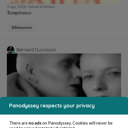
3 ago 2026
minuti di lettura
Tempérance
Benessere
Bernard Ducosson
Panodyssey respects your privacy
3 ago 2026
1 minuti di lettura
Affabulateurs
There are
no ads
on Panodyssey. Cookies will never be
used to serve targeted advertising.