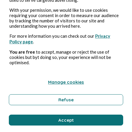
Istruzione
With your permission, we would like to use cookies
requiring your consent in order to measure our audience
by tracking the number of visitors to our site and
understanding how you arrived here.
Bernard Ducosson
For more information you can check out our
Privacy
Policy page
.
You are free
to accept, manage or reject the use of
cookies but byt doing so, your experience will not be
optimised.
Manage cookies
2 ago 2026
minuti di lettura
Sirène
Refuse
Tecnologia
Accept