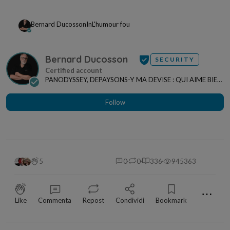
Bernard Ducosson
In
L'humour fou
Bernard Ducosson
SECURITY
PANODYSSEY, DEPAYSONS-Y MA DEVISE : QUI AIME BIEN,
CHARRIE BIEN ! "CREATEUR DE CONTENU" po...
Follow
5
0
0
336
945363
⋯
Like
Commenta
Repost
Condividi
Bookmark