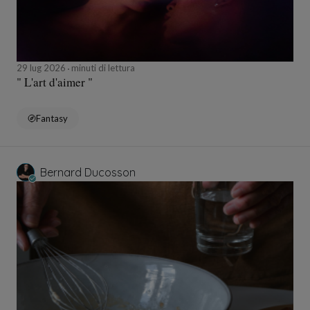
29 lug 2026
minuti di lettura
" L'art d'aimer "
Fantasy
Bernard Ducosson