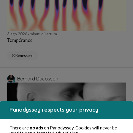
3 ago 2026
minuti di lettura
Tempérance
Benessere
Bernard Ducosson
Panodyssey respects your privacy
There are
no ads
on Panodyssey. Cookies will never be
used to serve targeted advertising.