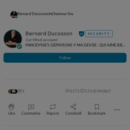
Bernard Ducosson
In
L'humour fou
Bernard Ducosson
SECURITY
PANODYSSEY, DEPAYSONS-Y MA DEVISE : QUI AIME BIEN,
CHARRIE BIEN ! "CREATEUR DE CONTENU" po...
Follow
3
0
1
573
945867
⋯
Like
Commenta
Repost
Condividi
Bookmark