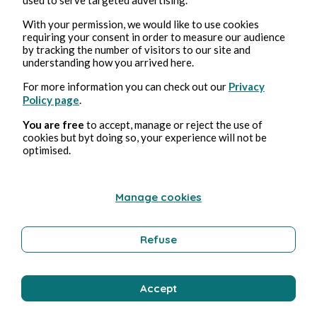
With your permission, we would like to use cookies
3 ago 2026
1 minuti di lettura
requiring your consent in order to measure our audience
Affabulateurs
by tracking the number of visitors to our site and
understanding how you arrived here.
Istruzione
For more information you can check out our
Privacy
Policy page
.
You are free
to accept, manage or reject the use of
Bernard Ducosson
cookies but byt doing so, your experience will not be
optimised.
Manage cookies
Refuse
2 ago 2026
minuti di lettura
Accept
Sirène