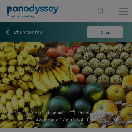
Library
News feed
Publication
L'humour fou
Segui
Non-fiction
Gastronomia
Pubblicato 17 giu 2024
Aggiornato 17 giu 2024
1 min