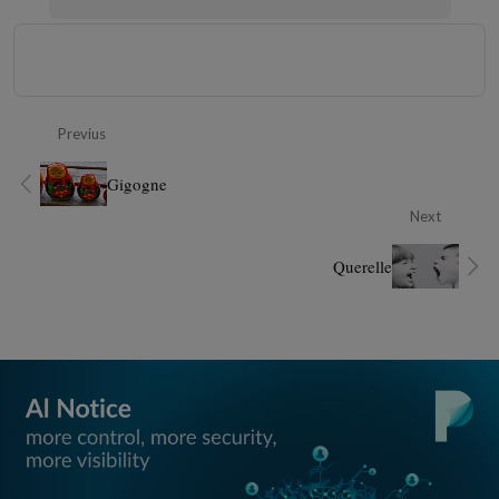
Previus
Gigogne
Next
Querelle