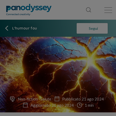
Library
News feed
Publication
L'humour fou
Segui
Non-fiction
Salute
Pubblicato 21 ago 2024
Aggiornato 21 ago 2024
1 min