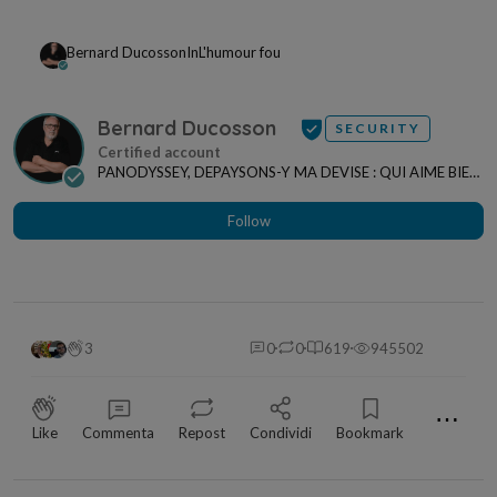
Bernard Ducosson
In
L'humour fou
Bernard Ducosson
SECURITY
PANODYSSEY, DEPAYSONS-Y MA DEVISE : QUI AIME BIEN,
CHARRIE BIEN ! "CREATEUR DE CONTENU" po...
Follow
3
0
0
619
945502
⋯
Like
Commenta
Repost
Condividi
Bookmark