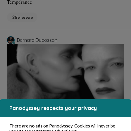
Tempérance
Benessere
Bernard Ducosson
3 ago 2026
1 minuti di lettura
Panodyssey respects your privacy
Affabulateurs
Istruzione
There are
no ads
on Panodyssey. Cookies will never be
used to serve targeted advertising.