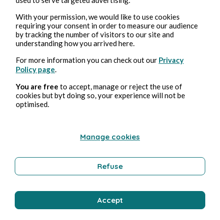
With your permission, we would like to use cookies
requiring your consent in order to measure our audience
Bernard Ducosson
by tracking the number of visitors to our site and
understanding how you arrived here.
For more information you can check out our
Privacy
Policy page
.
You are free
to accept, manage or reject the use of
cookies but byt doing so, your experience will not be
optimised.
2 ago 2026
minuti di lettura
Manage cookies
Sirène
Refuse
Tecnologia
Accept
Bernard Ducosson